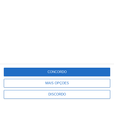
18
°C
°
°
18
_
18
Portalegre
70%
Céu Limpo
2 km/h
Sex
Sáb
Dom
Seg
Ter
°C
°C
°C
°C
°C
31
34
32
33
15
CONCORDO
MAIS OPÇÕES
PUBLICIDADE
DISCORDO
Ponte de Sor: família realojada
após incêndio destruir habitação
em Lavachos, Montargil