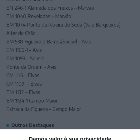
EN 246-1 Alameda dos Freixos – Marvão
EM 1040 Reveladas – Marvão
EM 1074 Ponte da Ribeira de Seda (Vale Barqueiros) –
Alter do Chão
EM 538 Figueira e Barros/Sousel – Avis
EM 1166-1 – Avis
EM 1093 – Sousel
Ponte da Ordem – Avis
CM 1116 – Elvas
CM 1109 – Elvas
EM 1132 – Elvas
EM 1124-1 Campo Maior
Estrada da Figueira – Campo Maior
Outros Destaques
PS exige transparência na execução do
Damos valor à sua privacidade