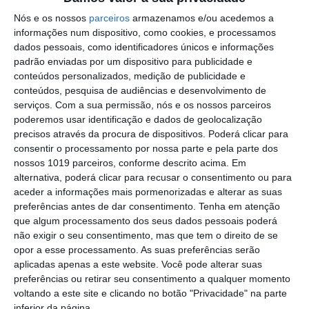
Plano de Cogestão da Serra de São
Nós e os nossos
parceiros
armazenamos e/ou acedemos a
Mamede
informações num dispositivo, como cookies, e processamos
Elvas: PSP apreende 91 armas e
dados pessoais, como identificadores únicos e informações
desmantela esquema de venda online
padrão enviadas por um dispositivo para publicidade e
conteúdos personalizados, medição de publicidade e
Gavião: Governo formaliza apoio à
conteúdos, pesquisa de audiências e desenvolvimento de
recuperação do Alamal
serviços.
Com a sua permissão, nós e os nossos parceiros
poderemos usar identificação e dados de geolocalização
Portalegre: aldeia da Urra recebe
precisos através da procura de dispositivos. Poderá clicar para
campeões europeus de endurance em
consentir o processamento por nossa parte e pela parte dos
dia de apoteose histórica (c/fotos)
nossos 1019 parceiros, conforme descrito acima. Em
Johansen é o primeiro Camisola
alternativa, poderá clicar para recusar o consentimento ou para
Amarela da Volta a Portugal
aceder a informações mais pormenorizadas e alterar as suas
preferências antes de dar consentimento.
Tenha em atenção
Montargil: PJ investiga alegado
que algum processamento dos seus dados pessoais poderá
desaparecimento de dinheiro após
não exigir o seu consentimento, mas que tem o direito de se
incêndio em habitação
opor a esse processamento. As suas preferências serão
Portalegre: Escola de Hotelaria e
aplicadas apenas a este website. Você pode alterar suas
Turismo leva novo curso de Gestão
preferências ou retirar seu consentimento a qualquer momento
Hoteleira de Alojamento a Alvito
voltando a este site e clicando no botão "Privacidade" na parte
Festival da Juventude de Marvão
inferior da página.