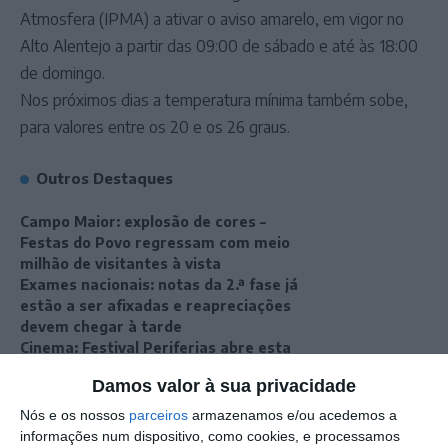
Atmosfera (IPMA) a ativar o aviso amarelo, em vigor no
Alto Alentejo a partir das 09:00 de sábado e até às 18:00
de domingo.
Nos próximos dias a temperatura mínima também sobe,
para valores entre os 20 e os 26 graus.
Outros Destaques
Campo Maior: explosão de cores –
Festas do Povo regressam com meio
milhão de visitantes à vista
Exames nacionais: notas da 2.ª fase já
estão a ser afixadas e reapreciações
devem chegar à tarde
Cinema: Festival Periferias abre esta
sexta feira
Damos valor à sua privacidade
Volta a Portugal em Bicicleta: Francisco
Nós e os nossos
parceiros
armazenamos e/ou acedemos a
Campos vence primeira etapa – Rui
informações num dispositivo, como cookies, e processamos