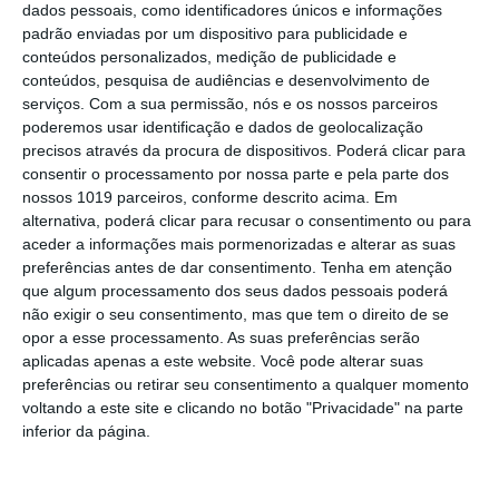
Oliveira é o novo Camisola Amarela
dados pessoais, como identificadores únicos e informações
PS exige transparência na execução do
padrão enviadas por um dispositivo para publicidade e
Plano de Cogestão da Serra de São
conteúdos personalizados, medição de publicidade e
Mamede
conteúdos, pesquisa de audiências e desenvolvimento de
Elvas: PSP apreende 91 armas e
serviços.
Com a sua permissão, nós e os nossos parceiros
desmantela esquema de venda online
poderemos usar identificação e dados de geolocalização
precisos através da procura de dispositivos. Poderá clicar para
Gavião: Governo formaliza apoio à
consentir o processamento por nossa parte e pela parte dos
recuperação do Alamal
nossos 1019 parceiros, conforme descrito acima. Em
alternativa, poderá clicar para recusar o consentimento ou para
Portalegre: aldeia da Urra recebe
aceder a informações mais pormenorizadas e alterar as suas
campeões europeus de endurance em
preferências antes de dar consentimento.
Tenha em atenção
dia de apoteose histórica (c/fotos)
que algum processamento dos seus dados pessoais poderá
Johansen é o primeiro Camisola
não exigir o seu consentimento, mas que tem o direito de se
Amarela da Volta a Portugal
opor a esse processamento. As suas preferências serão
aplicadas apenas a este website. Você pode alterar suas
Montargil: PJ investiga alegado
preferências ou retirar seu consentimento a qualquer momento
desaparecimento de dinheiro após
voltando a este site e clicando no botão "Privacidade" na parte
incêndio em habitação
inferior da página.
Portalegre: Escola de Hotelaria e
Turismo leva novo curso de Gestão
Hoteleira de Alojamento a Alvito