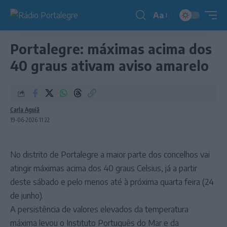
Aa
Redimensionador
de
Portalegre: máximas acima dos
fonte
40 graus ativam aviso amarelo
Carla Aguiã
19-06-2026 11:22
No distrito de Portalegre a maior parte dos concelhos vai
atingir máximas acima dos 40 graus Celsius, já a partir
deste sábado e pelo menos até à próxima quarta feira (24
de junho).
A persistência de valores elevados da temperatura
máxima levou o Instituto Português do Mar e da