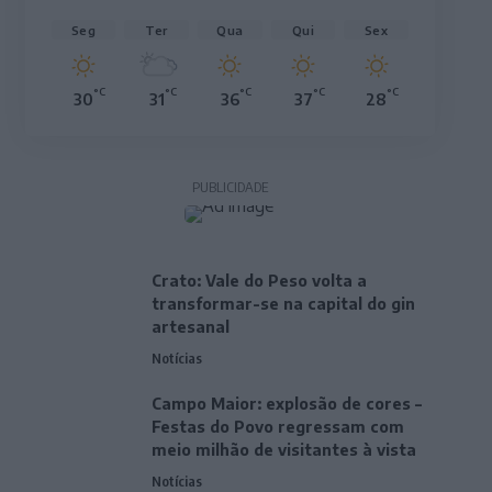
Seg
Ter
Qua
Qui
Sex
°C
°C
°C
°C
°C
30
31
36
37
28
PUBLICIDADE
Crato: Vale do Peso volta a
transformar-se na capital do gin
artesanal
Notícias
Campo Maior: explosão de cores –
Festas do Povo regressam com
meio milhão de visitantes à vista
Notícias