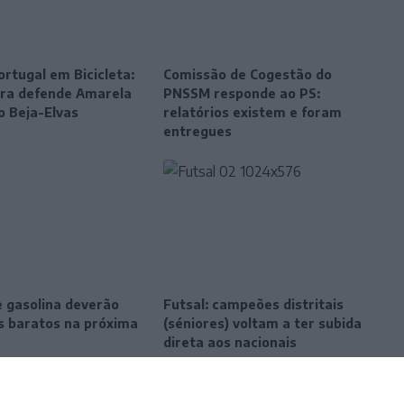
ortugal em Bicicleta:
Comissão de Cogestão do
eira defende Amarela
PNSSM responde ao PS:
o Beja-Elvas
relatórios existem e foram
entregues
e gasolina deverão
Futsal: campeões distritais
is baratos na próxima
(séniores) voltam a ter subida
direta aos nacionais