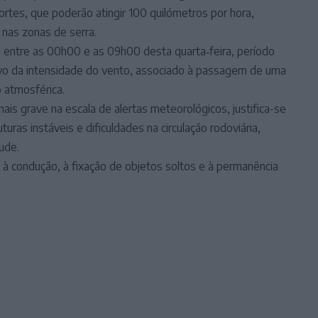
ortes, que poderão atingir 100 quilómetros por hora,
nas zonas de serra.
a entre as 00h00 e as 09h00 desta quarta‑feira, período
vo da intensidade do vento, associado à passagem de uma
ão atmosférica.
is grave na escala de alertas meteorológicos, justifica-se
uras instáveis e dificuldades na circulação rodoviária,
ude.
à condução, à fixação de objetos soltos e à permanência