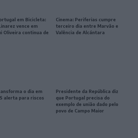
ortugal em Bicicleta:
Cinema: Periferias cumpre
Linarez vence em
terceiro dia entre Marvão e
ui Oliveira continua de
Valência de Alcántara
transforma o dia em
Presidente da República diz
S alerta para riscos
que Portugal precisa do
exemplo de união dado pelo
povo de Campo Maior