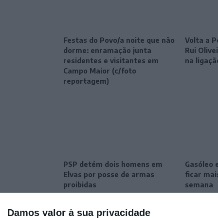
Festas do Povo/a noite que não
Volta a P
dorme: enramação junta
Rui Oliv
residentes e visitantes em
na ligaçã
Campo Maior (c/foto
reportagem)
PSP detém dois homens em
Gasóleo 
Elvas por posse de armas
ficar ma
proibidas
semana
Damos valor à sua privacidade