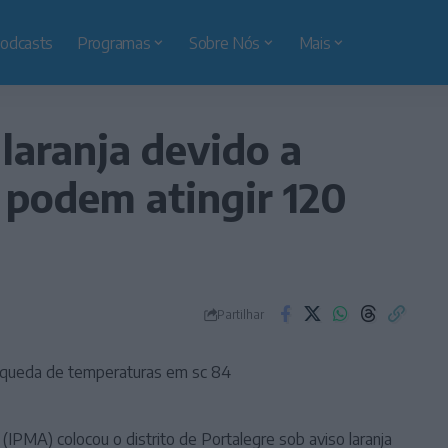
odcasts
Programas
Sobre Nós
Mais
 laranja devido a
 podem atingir 120
Partilhar
IPMA) colocou o distrito de Portalegre sob aviso laranja