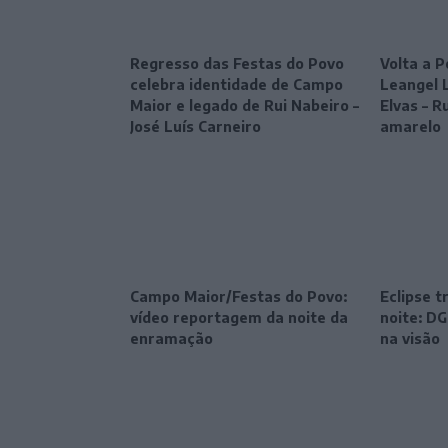
Regresso das Festas do Povo
Volta a P
celebra identidade de Campo
Leangel 
Maior e legado de Rui Nabeiro –
Elvas – R
José Luís Carneiro
amarelo
Campo Maior/Festas do Povo:
Eclipse 
vídeo reportagem da noite da
noite: DG
enramação
na visão