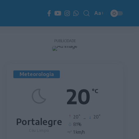
Aa
Redimensionador
de
fonte
PUBLICIDADE
Meteorologia
20
°C
°
°
20
_
20
Portalegre
81%
Céu Limpo
1 km/h