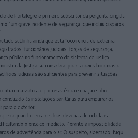
culo de Portalegre e primeiro subscritor da pergunta dirigida
mo “um grave incidente de segurança, que incluiu disparos
.
utado sublinha ainda que esta “ocorrência de extrema
istrados, funcionários judiciais, forças de segurança,
nça pública no funcionamento do sistema de justiça.
inistra da Justiça se considera que os meios humanos e
ifícios judiciais são suficientes para prevenir situações
contra uma viatura e por resistência e coação sobre
 conduzido às instalações sanitárias para empurrar os
r para o exterior.
omplexa quando cerca de duas dezenas de cidadãos
 dificultando o encalce imediato. Perante a impossibilidade
paros de advertência para o ar. O suspeito, algemado, fugiu