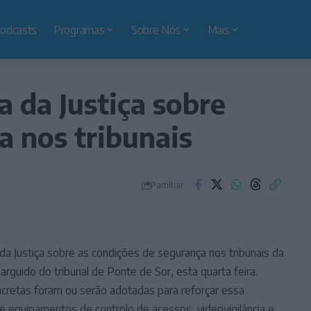
odcasts
Programas
Sobre Nós
Mais
a da Justiça sobre
 nos tribunais
Partilhar
a Justiça sobre as condições de segurança nos tribunais da
rguido do tribunal de Ponte de Sor, esta quarta feira.
retas foram ou serão adotadas para reforçar essa
 equipamentos de controlo de acessos, videovigilância e