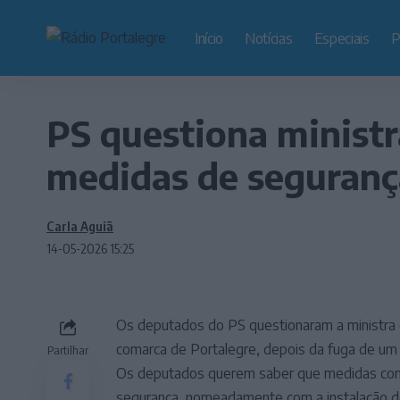
Início
Notícias
Especiais
P
PS questiona ministr
medidas de segurança
Carla Aguiã
14-05-2026 15:25
Os deputados do PS questionaram a ministra d
comarca de Portalegre, depois da fuga de um a
Partilhar
Os deputados querem saber que medidas conc
segurança, nomeadamente com a instalação de