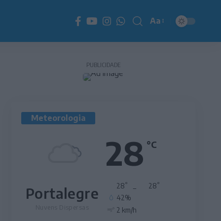
Aa
Redimensionador
de
fonte
PUBLICIDADE
Meteorologia
28
°C
°
°
28
_
28
Portalegre
42%
Nuvens Dispersas
2 km/h