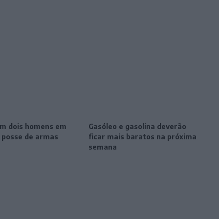
m dois homens em
Gasóleo e gasolina deverão
r posse de armas
ficar mais baratos na próxima
semana