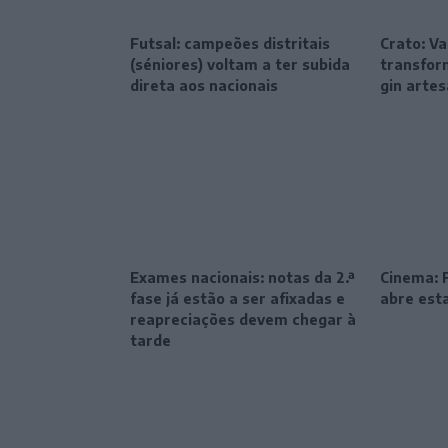
Futsal: campeões distritais
Crato: Va
(séniores) voltam a ter subida
transfor
direta aos nacionais
gin artes
Exames nacionais: notas da 2.ª
Cinema: F
fase já estão a ser afixadas e
abre esta
reapreciações devem chegar à
tarde