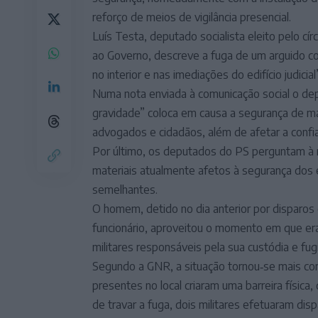
reforço de meios de vigilância presencial.
Luís Testa, deputado socialista eleito pelo cír
ao Governo, descreve a fuga de um arguido co
no interior e nas imediações do edifício judicial”
Numa nota enviada à comunicação social o dep
gravidade” coloca em causa a segurança de mag
advogados e cidadãos, além de afetar a confia
Por último, os deputados do PS perguntam à m
materiais atualmente afetos à segurança dos ed
semelhantes.
O homem, detido no dia anterior por disparos 
funcionário, aproveitou o momento em que era
militares responsáveis pela sua custódia e fugi
Segundo a GNR, a situação tornou‑se mais c
presentes no local criaram uma barreira física,
de travar a fuga, dois militares efetuaram dis