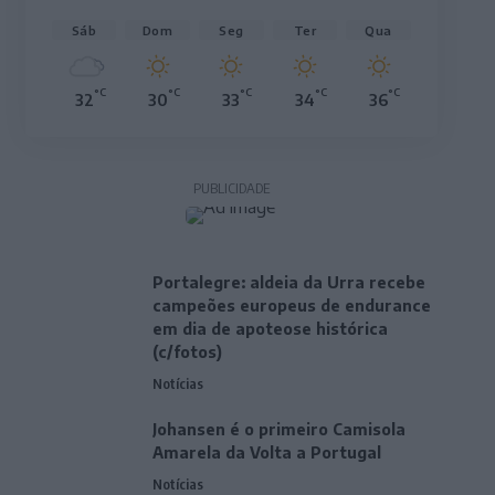
Sáb
Dom
Seg
Ter
Qua
°C
°C
°C
°C
°C
32
30
33
34
36
PUBLICIDADE
Portalegre: aldeia da Urra recebe
campeões europeus de endurance
em dia de apoteose histórica
(c/fotos)
Notícias
Johansen é o primeiro Camisola
Amarela da Volta a Portugal
Notícias