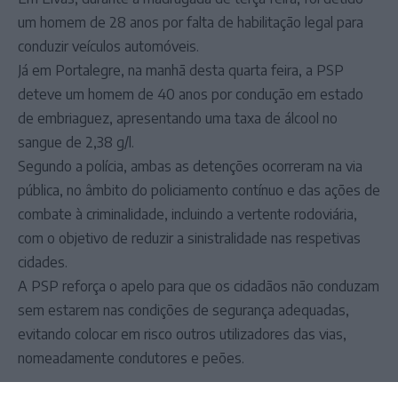
um homem de 28 anos por falta de habilitação legal para
conduzir veículos automóveis.
Já em Portalegre, na manhã desta quarta feira, a PSP
deteve um homem de 40 anos por condução em estado
de embriaguez, apresentando uma taxa de álcool no
sangue de 2,38 g/l.
Segundo a polícia, ambas as detenções ocorreram na via
pública, no âmbito do policiamento contínuo e das ações de
combate à criminalidade, incluindo a vertente rodoviária,
com o objetivo de reduzir a sinistralidade nas respetivas
cidades.
A PSP reforça o apelo para que os cidadãos não conduzam
sem estarem nas condições de segurança adequadas,
evitando colocar em risco outros utilizadores das vias,
nomeadamente condutores e peões.