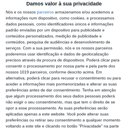
Outros Destaques
Damos valor à sua privacidade
Nós e os nossos
parceiros
armazenamos e/ou acedemos a
PS exige transparência na execução do
informações num dispositivo, como cookies, e processamos
Plano de Cogestão da Serra de São
dados pessoais, como identificadores únicos e informações
Mamede
padrão enviadas por um dispositivo para publicidade e
Elvas: PSP apreende 91 armas e
conteúdos personalizados, medição de publicidade e
desmantela esquema de venda online
conteúdos, pesquisa de audiências e desenvolvimento de
serviços.
Com a sua permissão, nós e os nossos parceiros
Gavião: Governo formaliza apoio à
poderemos usar identificação e dados de geolocalização
recuperação do Alamal
precisos através da procura de dispositivos. Poderá clicar para
consentir o processamento por nossa parte e pela parte dos
Portalegre: aldeia da Urra recebe
nossos 1019 parceiros, conforme descrito acima. Em
campeões europeus de endurance em
alternativa, poderá clicar para recusar o consentimento ou para
dia de apoteose histórica (c/fotos)
aceder a informações mais pormenorizadas e alterar as suas
Johansen é o primeiro Camisola
preferências antes de dar consentimento.
Tenha em atenção
Amarela da Volta a Portugal
que algum processamento dos seus dados pessoais poderá
Montargil: PJ investiga alegado
não exigir o seu consentimento, mas que tem o direito de se
desaparecimento de dinheiro após
opor a esse processamento. As suas preferências serão
incêndio em habitação
aplicadas apenas a este website. Você pode alterar suas
Portalegre: Escola de Hotelaria e
preferências ou retirar seu consentimento a qualquer momento
Turismo leva novo curso de Gestão
voltando a este site e clicando no botão "Privacidade" na parte