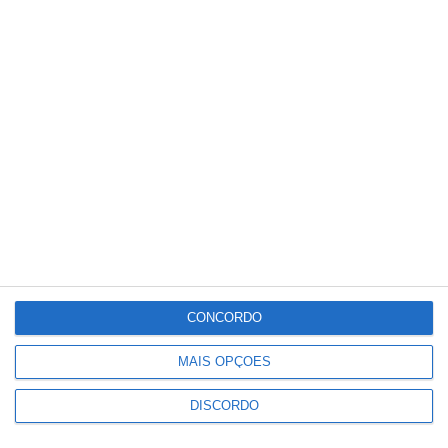
Meteorologia
20
°C
°
°
20
_
20
Portalegre
66%
Céu Limpo
1 km/h
Sex
Sáb
Dom
Seg
Ter
°C
°C
°C
°C
°C
34
32
32
33
30
CONCORDO
MAIS OPÇÕES
PUBLICIDADE
DISCORDO