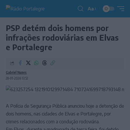
Aa
Redimensionador
de
PSP detém dois homens por
fonte
infrações rodoviárias em Elvas
e Portalegre
Gabriel Nunes
28-01-2026 13:52
A Polícia de Segurança Pública anunciou hoje a detenção de
dois homens, nas cidades de Elvas e Portalegre, por
crimes relacionados com a condução rodoviária.
Em Elvas, durante a madrugada de terça feira, foi detido