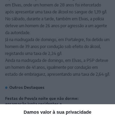
em Elvas, onde um homem de 28 anos foi intercetado
após apresentar uma taxa de álcool no sangue de 1,39 g/l.
No sábado, durante a tarde, também em Elvas, a polícia
deteve um homem de 26 anos por agressão a um agente
da autoridade.
Já na madrugada de domingo, em Portalegre, foi detido um
homem de 39 anos por condução sob efeito do álcool,
registando uma taxa de 2,24 g/l.
Ainda na madrugada de domingo, em Elvas, a PSP deteve
um homem de 41 anos, igualmente por condução em
estado de embriaguez, apresentando uma taxa de 2,64 g/l.
Outros Destaques
Festas do Povo/a noite que não dorme:
enramação junta residentes e
visitantes em Campo
Damos valor à sua privacidade
Maior (c/fotorreportagem)