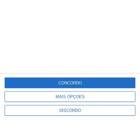
33
°
°
33
_
33
Portalegre
34%
Céu Pouco Nublado
3 km/h
Sáb
Dom
Seg
Ter
Qua
°C
°C
°C
°C
°C
33
30
33
34
36
CONCORDO
PUBLICIDADE
MAIS OPÇÕES
DISCORDO
Elvas: PSP apreende 91 armas e
desmantela esquema de venda
online
Notícias