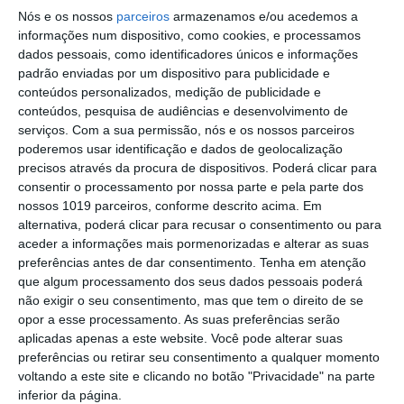
Nós e os nossos
parceiros
armazenamos e/ou acedemos a
Volta a Portugal em Bicicleta: Rui
informações num dispositivo, como cookies, e processamos
Oliveira defende Amarela na ligação
dados pessoais, como identificadores únicos e informações
Beja-Elvas
padrão enviadas por um dispositivo para publicidade e
Comissão de Cogestão do PNSSM
conteúdos personalizados, medição de publicidade e
responde ao PS: relatórios existem e
conteúdos, pesquisa de audiências e desenvolvimento de
foram entregues
serviços.
Com a sua permissão, nós e os nossos parceiros
PSP detém dois homens em Elvas por
poderemos usar identificação e dados de geolocalização
posse de armas proibidas
precisos através da procura de dispositivos. Poderá clicar para
Gasóleo e gasolina deverão ficar mais
consentir o processamento por nossa parte e pela parte dos
baratos na próxima semana
nossos 1019 parceiros, conforme descrito acima. Em
alternativa, poderá clicar para recusar o consentimento ou para
Futsal: campeões distritais (séniores)
aceder a informações mais pormenorizadas e alterar as suas
voltam a ter subida direta aos
preferências antes de dar consentimento.
Tenha em atenção
nacionais
que algum processamento dos seus dados pessoais poderá
Crato: Vale do Peso volta a
não exigir o seu consentimento, mas que tem o direito de se
transformar-se na capital do gin
opor a esse processamento. As suas preferências serão
artesanal
aplicadas apenas a este website. Você pode alterar suas
Campo Maior: explosão de cores –
preferências ou retirar seu consentimento a qualquer momento
Festas do Povo regressam com meio
voltando a este site e clicando no botão "Privacidade" na parte
milhão de visitantes à vista
inferior da página.