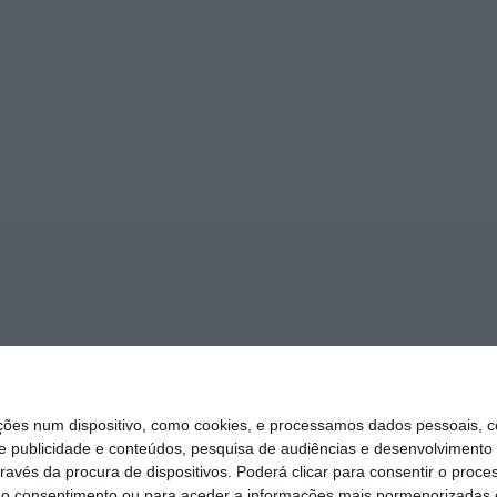
s num dispositivo, como cookies, e processamos dados pessoais, co
e publicidade e conteúdos, pesquisa de audiências e desenvolvimento 
ravés da procura de dispositivos. Poderá clicar para consentir o proc
r o consentimento ou para aceder a informações mais pormenorizadas e