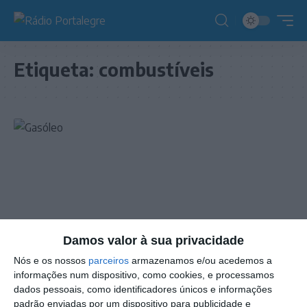
Etiqueta:
combustíveis
Damos valor à sua privacidade
Nós e os nossos
parceiros
armazenamos e/ou acedemos a
informações num dispositivo, como cookies, e processamos
NOTÍCIAS
dados pessoais, como identificadores únicos e informações
Preço dos combustíveis: a partir de segunda
padrão enviadas por um dispositivo para publicidade e