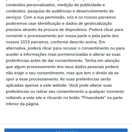
conteúdos personalizados, medição de publicidade e
feira o gasóleo custa mais 8 cêntimos
conteúdos, pesquisa de audiências e desenvolvimento de
Carla Aguiã
04-04-2026
serviços.
Com a sua permissão, nós e os nossos parceiros
poderemos usar identificação e dados de geolocalização
precisos através da procura de dispositivos. Poderá clicar para
consentir o processamento por nossa parte e pela parte dos
nossos 1019 parceiros, conforme descrito acima. Em
alternativa, poderá clicar para recusar o consentimento ou para
aceder a informações mais pormenorizadas e alterar as suas
preferências antes de dar consentimento.
Tenha em atenção
que algum processamento dos seus dados pessoais poderá
não exigir o seu consentimento, mas que tem o direito de se
opor a esse processamento. As suas preferências serão
aplicadas apenas a este website. Você pode alterar suas
NOTÍCIAS
preferências ou retirar seu consentimento a qualquer momento
voltando a este site e clicando no botão "Privacidade" na parte
Guerra no Médio Oriente: Governo admite
inferior da página.
desconto extraordinário do ISP
Rádio Portalegre
04-03-2026