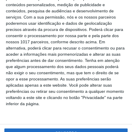
conteúdos personalizados, medição de publicidade e
derrotado em Samora Correia
conteúdos, pesquisa de audiências e desenvolvimento de
Gabriel Nunes
06-04-2026
serviços.
Com a sua permissão, nós e os nossos parceiros
poderemos usar identificação e dados de geolocalização
precisos através da procura de dispositivos. Poderá clicar para
consentir o processamento por nossa parte e pela parte dos
nossos 1017 parceiros, conforme descrito acima. Em
alternativa, poderá clicar para recusar o consentimento ou para
aceder a informações mais pormenorizadas e alterar as suas
preferências antes de dar consentimento.
Tenha em atenção
que algum processamento dos seus dados pessoais poderá
não exigir o seu consentimento, mas que tem o direito de se
opor a esse processamento. As suas preferências serão
aplicadas apenas a este website. Você pode alterar suas
NOTÍCIAS
preferências ou retirar seu consentimento a qualquer momento
voltando a este site e clicando no botão "Privacidade" na parte
Futsal: Eléctrico e Benfica encontram-se
inferior da página.
hoje na final da Taça da Liga
Gabriel Nunes
15-03-2026