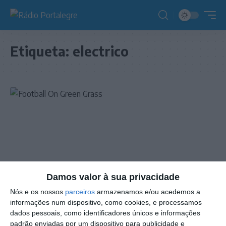
Etiqueta:
electrico
Damos valor à sua privacidade
Nós e os nossos
parceiros
armazenamos e/ou acedemos a
informações num dispositivo, como cookies, e processamos
NOTÍCIAS
dados pessoais, como identificadores únicos e informações
Futebol/Campeonato Portugal: Eléctrico
padrão enviadas por um dispositivo para publicidade e