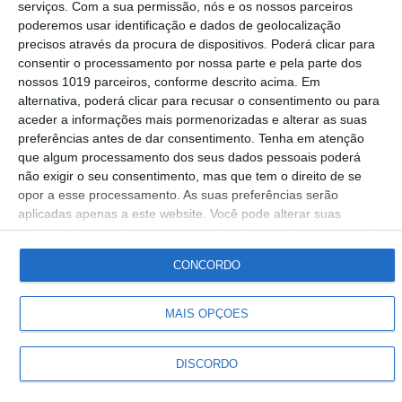
serviços.
Com a sua permissão, nós e os nossos parceiros
serve de palco a novos projetos para o
poderemos usar identificação e dados de geolocalização
concelho de Fronteira
precisos através da procura de dispositivos. Poderá clicar para
consentir o processamento por nossa parte e pela parte dos
Gabriel Nunes
06-04-2026
nossos 1019 parceiros, conforme descrito acima. Em
alternativa, poderá clicar para recusar o consentimento ou para
aceder a informações mais pormenorizadas e alterar as suas
preferências antes de dar consentimento.
Tenha em atenção
que algum processamento dos seus dados pessoais poderá
não exigir o seu consentimento, mas que tem o direito de se
Siga-nos
opor a esse processamento. As suas preferências serão
aplicadas apenas a este website. Você pode alterar suas
preferências ou retirar seu consentimento a qualquer momento
© Rádio Portalegre 2026 • Todos os direitos reservados
voltando a este site e clicando no botão "Privacidade" na parte
CONCORDO
inferior da página.
MAIS OPÇÕES
DISCORDO