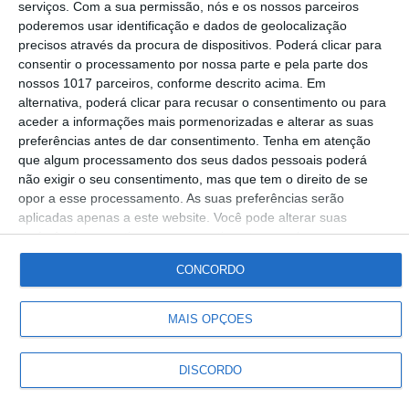
serviços.
Com a sua permissão, nós e os nossos parceiros
desconto extraordinário do ISP
poderemos usar identificação e dados de geolocalização
precisos através da procura de dispositivos. Poderá clicar para
Rádio Portalegre
04-03-2026
consentir o processamento por nossa parte e pela parte dos
nossos 1017 parceiros, conforme descrito acima. Em
alternativa, poderá clicar para recusar o consentimento ou para
aceder a informações mais pormenorizadas e alterar as suas
preferências antes de dar consentimento.
Tenha em atenção
que algum processamento dos seus dados pessoais poderá
Siga-nos
não exigir o seu consentimento, mas que tem o direito de se
opor a esse processamento. As suas preferências serão
aplicadas apenas a este website. Você pode alterar suas
© Rádio Portalegre 2026 • Todos os direitos reservados
preferências ou retirar seu consentimento a qualquer momento
voltando a este site e clicando no botão "Privacidade" na parte
CONCORDO
inferior da página.
MAIS OPÇÕES
DISCORDO