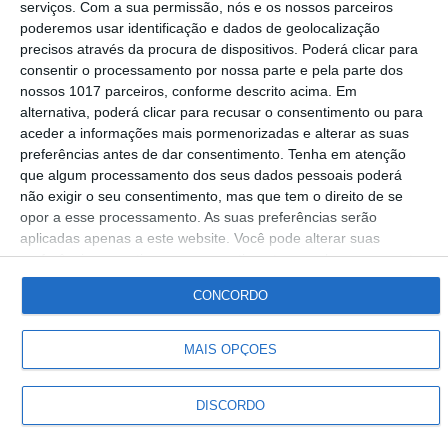
serviços.
Com a sua permissão, nós e os nossos parceiros
recorde com mais de 480 participantes
poderemos usar identificação e dados de geolocalização
precisos através da procura de dispositivos. Poderá clicar para
Gabriel Nunes
15-03-2026
consentir o processamento por nossa parte e pela parte dos
nossos 1017 parceiros, conforme descrito acima. Em
alternativa, poderá clicar para recusar o consentimento ou para
aceder a informações mais pormenorizadas e alterar as suas
preferências antes de dar consentimento.
Tenha em atenção
que algum processamento dos seus dados pessoais poderá
Siga-nos
não exigir o seu consentimento, mas que tem o direito de se
opor a esse processamento. As suas preferências serão
aplicadas apenas a este website. Você pode alterar suas
© Rádio Portalegre 2026 • Todos os direitos reservados
preferências ou retirar seu consentimento a qualquer momento
voltando a este site e clicando no botão "Privacidade" na parte
CONCORDO
inferior da página.
MAIS OPÇÕES
DISCORDO