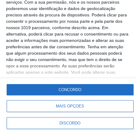
serviços.
Com a sua permissão, nós e os nossos parceiros
Candeias alerta para os perigos do
poderemos usar identificação e dados de geolocalização
sedentarismo (C/ÁUDIO)
precisos através da procura de dispositivos. Poderá clicar para
consentir o processamento por nossa parte e pela parte dos
Carla Aguiã
06-04-2026
nossos 1019 parceiros, conforme descrito acima. Em
alternativa, poderá clicar para recusar o consentimento ou para
aceder a informações mais pormenorizadas e alterar as suas
preferências antes de dar consentimento.
Tenha em atenção
que algum processamento dos seus dados pessoais poderá
não exigir o seu consentimento, mas que tem o direito de se
Siga-nos
opor a esse processamento. As suas preferências serão
aplicadas apenas a este website. Você pode alterar suas
preferências ou retirar seu consentimento a qualquer momento
© Rádio Portalegre 2026 • Todos os direitos reservados
voltando a este site e clicando no botão "Privacidade" na parte
CONCORDO
inferior da página.
MAIS OPÇÕES
DISCORDO