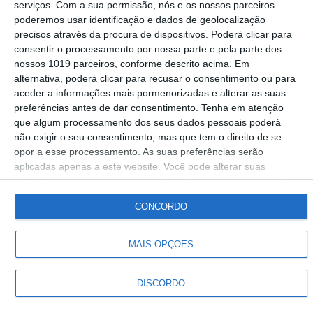
serviços.
Com a sua permissão, nós e os nossos parceiros
mundo com o projeto Bairro@Ponte
poderemos usar identificação e dados de geolocalização
precisos através da procura de dispositivos. Poderá clicar para
Gabriel Nunes
12-03-2026
consentir o processamento por nossa parte e pela parte dos
nossos 1019 parceiros, conforme descrito acima. Em
alternativa, poderá clicar para recusar o consentimento ou para
aceder a informações mais pormenorizadas e alterar as suas
preferências antes de dar consentimento.
Tenha em atenção
que algum processamento dos seus dados pessoais poderá
Siga-nos
não exigir o seu consentimento, mas que tem o direito de se
opor a esse processamento. As suas preferências serão
aplicadas apenas a este website. Você pode alterar suas
© Rádio Portalegre 2026 • Todos os direitos reservados
preferências ou retirar seu consentimento a qualquer momento
voltando a este site e clicando no botão "Privacidade" na parte
CONCORDO
inferior da página.
MAIS OPÇÕES
DISCORDO