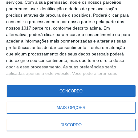
serviços.
Com a sua permissão, nós e os nossos parceiros
história com emissão especial entre
poderemos usar identificação e dados de geolocalização
Portalegre e Viena
precisos através da procura de dispositivos. Poderá clicar para
consentir o processamento por nossa parte e pela parte dos
Rádio Portalegre
16-05-2026
nossos 1017 parceiros, conforme descrito acima. Em
alternativa, poderá clicar para recusar o consentimento ou para
aceder a informações mais pormenorizadas e alterar as suas
preferências antes de dar consentimento.
Tenha em atenção
que algum processamento dos seus dados pessoais poderá
não exigir o seu consentimento, mas que tem o direito de se
Siga-nos
opor a esse processamento. As suas preferências serão
aplicadas apenas a este website. Você pode alterar suas
preferências ou retirar seu consentimento a qualquer momento
© Rádio Portalegre 2026 • Todos os direitos reservados
voltando a este site e clicando no botão "Privacidade" na parte
CONCORDO
inferior da página.
MAIS OPÇÕES
DISCORDO