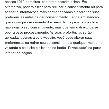
nossos 1019 parceiros, conforme descrito acima. Em
estudantes e instrutores internacionais, a criação de
alternativa, poderá clicar para recusar o consentimento ou para
emprego especializado e o reforço do cluster aeronáutico
aceder a informações mais pormenorizadas e alterar as suas
preferências antes de dar consentimento.
Tenha em atenção
local.
que algum processamento dos seus dados pessoais poderá
A cerimónia terminou com o descerramento de uma placa
não exigir o seu consentimento, mas que tem o direito de se
comemorativa e uma visita às instalações da Sevenair,
opor a esse processamento. As suas preferências serão
assinalando um momento considerado histórico para o
aplicadas apenas a este website. Você pode alterar suas
preferências ou retirar seu consentimento a qualquer momento
desenvolvimento do setor aeronáutico em Ponte de Sor.
voltando a este site e clicando no botão "Privacidade" na parte
inferior da página.
Outros Destaques
PS exige transparência na execução do
Plano de Cogestão da Serra de São
Mamede
Elvas: PSP apreende 91 armas e
desmantela esquema de venda online
Gavião: Governo formaliza apoio à
recuperação do Alamal