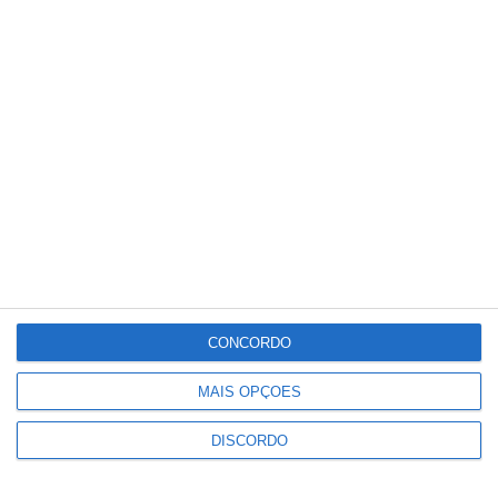
onze cervejeiras e três dias de música
e gastronomia
Gavião: Ministro Castro Almeida preside
à assinatura de contrato “ALAMAL, A
Pérola do Alto Alentejo”,
PUBLICIDADE
Meteorologia
20
°C
CONCORDO
MAIS OPÇÕES
°
°
20
_
20
Portalegre
DISCORDO
66%
Céu Limpo
1 km/h