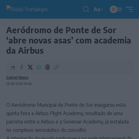
Aa
Redimensionador
de
Aeródromo de Ponte de Sor
fonte
‘abre novas asas’ com academia
da Airbus
Gabriel Nunes
26-02-2026 14:44
O Aeródromo Municipal de Ponte de Sor inaugurou esta
quinta feira a Airbus Flight Academy, resultado de uma
parceria entre a Airbus e a Sevenair Academy, já instalada
no complexo aeronáutico do concelho.
A integração da escola portuguesa na rede internacional da