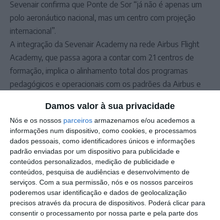
Sevenair confirma que Ponte de Sor “já não é apenas um
polo aeronáutico nacional, mas um centro com projeção
internacional”.
A integração da Sevenair Academy na rede Airbus Flight
Academy, que passa agora a contar com 21 centros de
formação, implica o alinhamento total dos programas
pedagógicos e operacionais com os padrões da Airbus e
com as melhores práticas internacionais.
Damos valor à sua privacidade
O novo programa formativo inclui mais de 216 horas de
Nós e os nossos
parceiros
armazenamos e/ou acedemos a
instrução de vooe945 horas de formação teórica, seguindo
informações num dispositivo, como cookies, e processamos
o modelo Competency-Based Training and Assessment
dados pessoais, como identificadores únicos e informações
(CBTA), recomendado pela Agência Europeia para a
padrão enviadas por um dispositivo para publicidade e
conteúdos personalizados, medição de publicidade e
Segurança da Aviação (EASA).
conteúdos, pesquisa de audiências e desenvolvimento de
Segundo os promotores, o projeto deverá formar cerca de
serviços.
Com a sua permissão, nós e os nossos parceiros
50 cadetes ainda este ano, podendo atingir uma
poderemos usar identificação e dados de geolocalização
capacidade anual de 100 alunos, com possibilidade de
precisos através da procura de dispositivos. Poderá clicar para
consentir o processamento por nossa parte e pela parte dos
expansão futura. O impacto previsto inclui a atração de