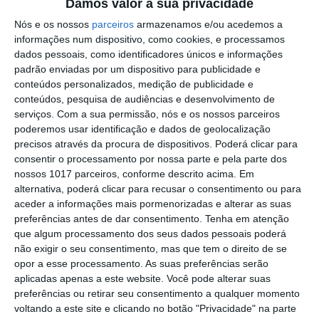
Damos valor à sua privacidade
PS exige transparência na execução do
Nós e os nossos
parceiros
armazenamos e/ou acedemos a
Plano de Cogestão da Serra de São
informações num dispositivo, como cookies, e processamos
Mamede
dados pessoais, como identificadores únicos e informações
Elvas: PSP apreende 91 armas e
padrão enviadas por um dispositivo para publicidade e
desmantela esquema de venda online
conteúdos personalizados, medição de publicidade e
conteúdos, pesquisa de audiências e desenvolvimento de
Gavião: Governo formaliza apoio à
serviços.
Com a sua permissão, nós e os nossos parceiros
recuperação do Alamal
poderemos usar identificação e dados de geolocalização
precisos através da procura de dispositivos. Poderá clicar para
Portalegre: aldeia da Urra recebe
consentir o processamento por nossa parte e pela parte dos
campeões europeus de endurance em
nossos 1017 parceiros, conforme descrito acima. Em
dia de apoteose histórica (c/fotos)
alternativa, poderá clicar para recusar o consentimento ou para
Johansen é o primeiro Camisola
aceder a informações mais pormenorizadas e alterar as suas
Amarela da Volta a Portugal
preferências antes de dar consentimento.
Tenha em atenção
Montargil: PJ investiga alegado
que algum processamento dos seus dados pessoais poderá
desaparecimento de dinheiro após
não exigir o seu consentimento, mas que tem o direito de se
incêndio em habitação
opor a esse processamento. As suas preferências serão
Portalegre: Escola de Hotelaria e
aplicadas apenas a este website. Você pode alterar suas
Turismo leva novo curso de Gestão
preferências ou retirar seu consentimento a qualquer momento
Hoteleira de Alojamento a Alvito
voltando a este site e clicando no botão "Privacidade" na parte