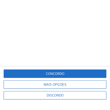
Meteorologia
35
°C
°
°
35
_
35
Portalegre
27%
Céu Limpo
3 km/h
Qui
Sex
Sáb
Dom
Seg
°C
°C
°C
°C
°C
35
31
34
32
33
CONCORDO
MAIS OPÇÕES
PUBLICIDADE
DISCORDO
Ponte de Sor: família realojada