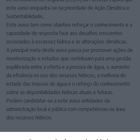
este aviso enquadra-se na prioridade de Ação Climática e
Sustentabilidade,.
Este aviso tem como objetivo reforçar o conhecimento e a
capacidade de resposta face aos desafios crescentes
associados à escassez hídrica e às alterações climáticas.
A principal meta deste aviso passa por promover ações de
monitorização e estudos que contribuam para uma gestão
equilibrada entre a oferta e a procura de água, o aumento
da eficiência no uso dos recursos hídricos, a melhoria do
estado das massas de água e o reforço do conhecimento
sobre as disponibilidades hídricas atuais e futuras.
Podem candidatar-se a este aviso entidades da
administração local e pública com competências na área
dos recursos hídricos.
Outros Destaques