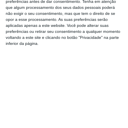
preferências antes de dar consentimento.
Tenha em atenção
Outros Destaques
que algum processamento dos seus dados pessoais poderá
não exigir o seu consentimento, mas que tem o direito de se
PS exige transparência na execução do
opor a esse processamento. As suas preferências serão
Plano de Cogestão da Serra de São
aplicadas apenas a este website. Você pode alterar suas
Mamede
preferências ou retirar seu consentimento a qualquer momento
Elvas: PSP apreende 91 armas e
voltando a este site e clicando no botão "Privacidade" na parte
desmantela esquema de venda online
inferior da página.
Gavião: Governo formaliza apoio à
recuperação do Alamal
Portalegre: aldeia da Urra recebe
campeões europeus de endurance em
dia de apoteose histórica (c/fotos)
Johansen é o primeiro Camisola
Amarela da Volta a Portugal
Montargil: PJ investiga alegado
desaparecimento de dinheiro após
incêndio em habitação
Portalegre: Escola de Hotelaria e