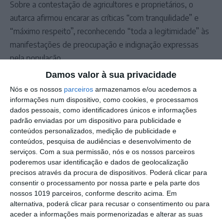
Sobre a contestação de agricultores e proprietários, o
autarca afirmou encarar as críticas “com tranquilidade” e
“máximo respeito”, reconhecendo “toda a legitimidade” às
manifestações de preocupação e indignação expressas
pela população.
A sessão solene do Dia do Município ficou ainda marcada
Damos valor à sua privacidade
por referências à Educação, Cultura e Habitação. Francisco
Nós e os nossos
parceiros
armazenamos e/ou acedemos a
Miranda destacou o ponto de situação da Estratégia Local
informações num dispositivo, como cookies, e processamos
dados pessoais, como identificadores únicos e informações
de Habitação e anunciou que as obras de reabilitação da
padrão enviadas por um dispositivo para publicidade e
Escola Básica e Secundária Padre José Agostinho
conteúdos personalizados, medição de publicidade e
Rodrigues, um investimento de cerca de cinco milhões de
conteúdos, pesquisa de audiências e desenvolvimento de
euros financiado pelo PRR, deverão estar concluídas no
serviços.
Com a sua permissão, nós e os nossos parceiros
poderemos usar identificação e dados de geolocalização
final do ano.
precisos através da procura de dispositivos. Poderá clicar para
O município homenageou também a Banda Municipal
consentir o processamento por nossa parte e pela parte dos
Alterense pelo seu centenário e distinguiu trabalhadores
nossos 1019 parceiros, conforme descrito acima. Em
alternativa, poderá clicar para recusar o consentimento ou para
da autarquia pela dedicação ao serviço público.
aceder a informações mais pormenorizadas e alterar as suas