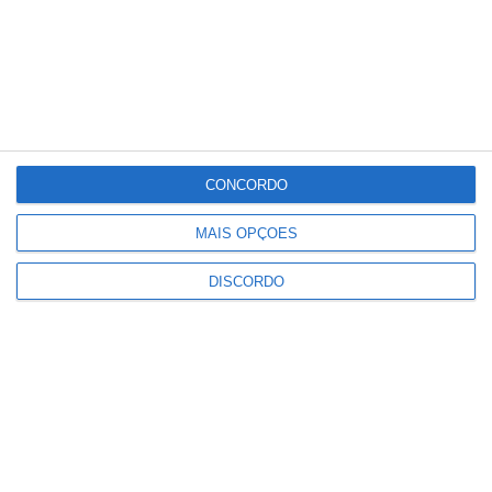
Meteorologia
20
°C
°
°
20
_
20
CONCORDO
Portalegre
66%
Céu Limpo
MAIS OPÇÕES
1 km/h
DISCORDO
Sex
Sáb
Dom
Seg
Ter
°C
°C
°C
°C
°C
34
32
32
33
30
PUBLICIDADE