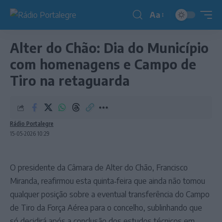
Aa
Redimensionador
de
Alter do Chão: Dia do Município
fonte
com homenagens e Campo de
Tiro na retaguarda
Rádio Portalegre
15-05-2026 10:29
O presidente da Câmara de Alter do Chão, Francisco
Miranda, reafirmou esta quinta‑feira que ainda não tomou
qualquer posição sobre a eventual transferência do Campo
de Tiro da Força Aérea para o concelho, sublinhando que
só decidirá após a conclusão dos estudos técnicos em