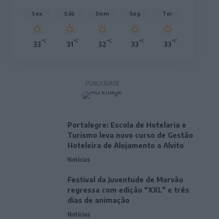
Sex
Sáb
Dom
Seg
Ter
°C
°C
°C
°C
°C
33
31
32
33
33
PUBLICIDADE
Portalegre: Escola de Hotelaria e
Turismo leva novo curso de Gestão
Hoteleira de Alojamento a Alvito
Notícias
Festival da Juventude de Marvão
regressa com edição “XXL” e três
dias de animação
Notícias