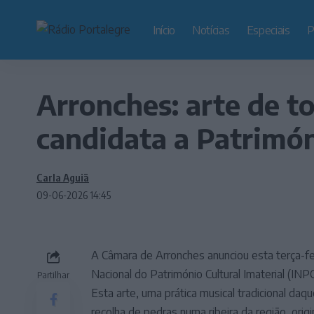
Início
Notícias
Especiais
P
Arronches: arte de to
candidata a Patrimón
Carla Aguiã
09-06-2026 14:45
A Câmara de Arronches anunciou esta terça-fei
Nacional do Património Cultural Imaterial (INP
Partilhar
Esta arte, uma prática musical tradicional daq
recolha de pedras numa ribeira da região, orig