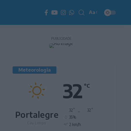
Aa
Redimensionador
de
fonte
PUBLICIDADE
Meteorologia
32
°C
°
°
32
_
32
Portalegre
35%
Céu Limpo
2 km/h