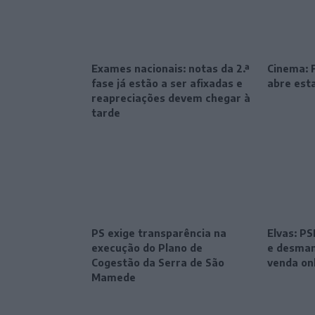
Exames nacionais: notas da 2.ª
Cinema: F
fase já estão a ser afixadas e
abre esta
reapreciações devem chegar à
tarde
PS exige transparência na
Elvas: P
execução do Plano de
e desman
Cogestão da Serra de São
venda on
Mamede