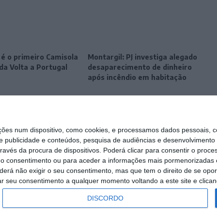
 é o primeiro Camisola
Montargil: PJ investiga alegado
da Volta a Portugal
desaparecimento de dinheiro
após incêndio em habitação
s num dispositivo, como cookies, e processamos dados pessoais, co
e publicidade e conteúdos, pesquisa de audiências e desenvolvimento 
ravés da procura de dispositivos. Poderá clicar para consentir o proc
r o consentimento ou para aceder a informações mais pormenorizadas e
á não exigir o seu consentimento, mas que tem o direito de se opor
ar seu consentimento a qualquer momento voltando a este site e clicand
DISCORDO