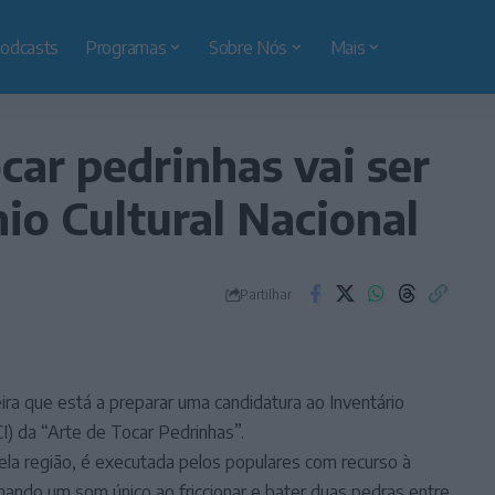
odcasts
Programas
Sobre Nós
Mais
car pedrinhas vai ser
io Cultural Nacional
Partilhar
ra que está a preparar uma candidatura ao Inventário
CI) da “Arte de Tocar Pedrinhas”.
uela região, é executada pelos populares com recurso à
inando um som único ao friccionar e bater duas pedras entre