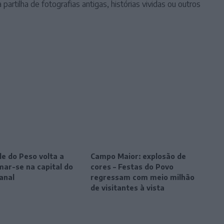
partilha de fotografias antigas, histórias vividas ou outros
le do Peso volta a
Campo Maior: explosão de
mar-se na capital do
cores – Festas do Povo
anal
regressam com meio milhão
de visitantes à vista