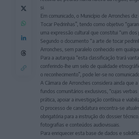
si.
Em comunicado, o Município de Arronches diz 
Tocar Pedrinhas”, tendo como objetivo “garanti
uma expressão cultural que constitui “um dos pr
Segundo o documento “a arte de tocar pedrinh
Arronches, sem paralelo conhecido em qualquer
Para a autarquia “esta classificação trará vant
conferindo-lhe um selo de qualidade etnográfica
o reconhecimento”, pode ler-se no comunicado
A Câmara de Arronches considera ainda que a c
fundos comunitários exclusivos, “cujas verbas
prática, apoiar a investigação contínua e viabi
O processo de candidatura encontra-se atualm
obrigatória para a instrução do dossier técni
fotografias e conteúdos audiovisuais.
Para enriquecer esta base de dados e solidifi