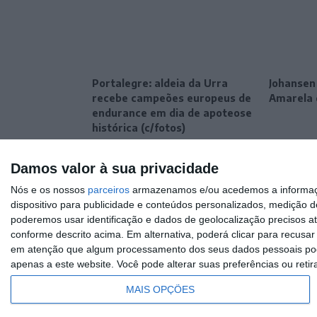
Portalegre: aldeia da Urra
Johansen
recebe campeões europeus de
Amarela 
endurance em dia de apoteose
histórica (c/fotos)
Damos valor à sua privacidade
Nós e os nossos
parceiros
armazenamos e/ou acedemos a informaçõe
dispositivo para publicidade e conteúdos personalizados, medição d
poderemos usar identificação e dados de geolocalização precisos at
conforme descrito acima. Em alternativa, poderá clicar para recusa
em atenção que algum processamento dos seus dados pessoais poder
apenas a este website. Você pode alterar suas preferências ou retir
MAIS OPÇÕES
© Rádio Portalegre 2026 • Todos os direitos reservados