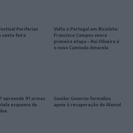
estival Periferias
Volta a Portugal em Bicicleta:
 sexta feira
Francisco Campos vence
primeira etapa – Rui Oliveira é
o novo Camisola Amarela
SP apreende 91 armas
Gavião: Governo formaliza
tela esquema de
apoio à recuperação do Alamal
line