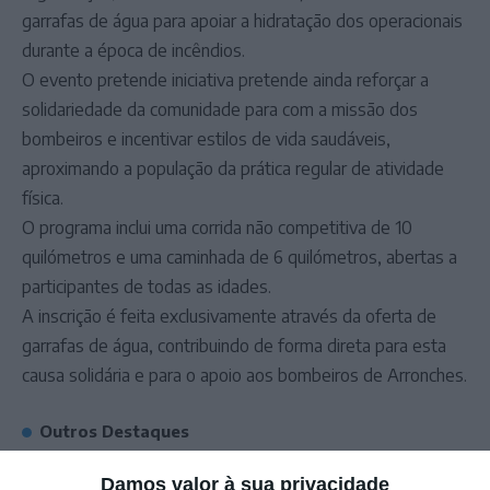
garrafas de água para apoiar a hidratação dos operacionais
durante a época de incêndios.
O evento pretende iniciativa pretende ainda reforçar a
solidariedade da comunidade para com a missão dos
bombeiros e incentivar estilos de vida saudáveis,
aproximando a população da prática regular de atividade
física.
O programa inclui uma corrida não competitiva de 10
quilómetros e uma caminhada de 6 quilómetros, abertas a
participantes de todas as idades.
A inscrição é feita exclusivamente através da oferta de
garrafas de água, contribuindo de forma direta para esta
causa solidária e para o apoio aos bombeiros de Arronches.
Outros Destaques
PS exige transparência na execução do
Damos valor à sua privacidade