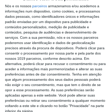
Plano de Cogestão da Serra de São
Nós e os nossos
parceiros
armazenamos e/ou acedemos a
Mamede
informações num dispositivo, como cookies, e processamos
Elvas: PSP apreende 91 armas e
dados pessoais, como identificadores únicos e informações
desmantela esquema de venda online
padrão enviadas por um dispositivo para publicidade e
conteúdos personalizados, medição de publicidade e
Gavião: Governo formaliza apoio à
conteúdos, pesquisa de audiências e desenvolvimento de
recuperação do Alamal
serviços.
Com a sua permissão, nós e os nossos parceiros
poderemos usar identificação e dados de geolocalização
Portalegre: aldeia da Urra recebe
precisos através da procura de dispositivos. Poderá clicar para
campeões europeus de endurance em
consentir o processamento por nossa parte e pela parte dos
dia de apoteose histórica (c/fotos)
nossos 1019 parceiros, conforme descrito acima. Em
Johansen é o primeiro Camisola
alternativa, poderá clicar para recusar o consentimento ou para
Amarela da Volta a Portugal
aceder a informações mais pormenorizadas e alterar as suas
Montargil: PJ investiga alegado
preferências antes de dar consentimento.
Tenha em atenção
desaparecimento de dinheiro após
que algum processamento dos seus dados pessoais poderá
incêndio em habitação
não exigir o seu consentimento, mas que tem o direito de se
Portalegre: Escola de Hotelaria e
opor a esse processamento. As suas preferências serão
Turismo leva novo curso de Gestão
aplicadas apenas a este website. Você pode alterar suas
Hoteleira de Alojamento a Alvito
preferências ou retirar seu consentimento a qualquer momento
Festival da Juventude de Marvão
voltando a este site e clicando no botão "Privacidade" na parte
regressa com edição “XXL” e três dias
inferior da página.