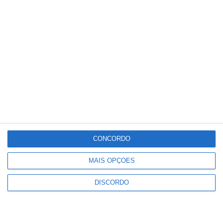
20
°C
°
°
20
_
20
Portalegre
66%
Céu Limpo
1 km/h
Sex
Sáb
Dom
Seg
Ter
°C
°C
°C
°C
°C
34
32
32
33
30
CONCORDO
MAIS OPÇÕES
PUBLICIDADE
DISCORDO
Ponte de Sor: família realojada
após incêndio destruir habitação
em Lavachos, Montargil