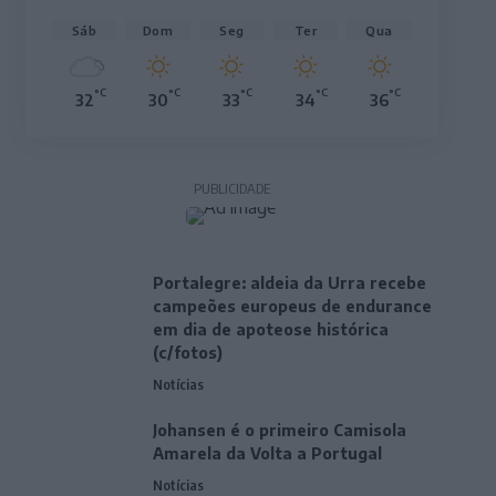
Sáb
Dom
Seg
Ter
Qua
°C
°C
°C
°C
°C
32
30
33
34
36
PUBLICIDADE
Portalegre: aldeia da Urra recebe
campeões europeus de endurance
em dia de apoteose histórica
(c/fotos)
Notícias
Johansen é o primeiro Camisola
Amarela da Volta a Portugal
Notícias