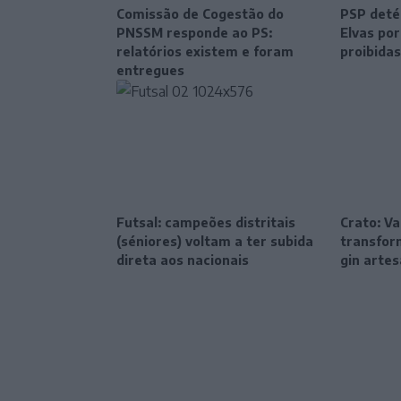
Comissão de Cogestão do
PSP deté
PNSSM responde ao PS:
Elvas po
relatórios existem e foram
proibidas
entregues
Futsal: campeões distritais
Crato: Va
(séniores) voltam a ter subida
transfor
direta aos nacionais
gin artes