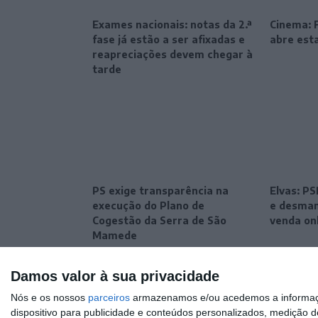
Exames nacionais: notas da 2.ª
Cinema: F
fase já estão a ser afixadas e
abre esta
reapreciações devem chegar à
tarde
PS exige transparência na
Elvas: P
execução do Plano de
e desman
Cogestão da Serra de São
venda on
Mamede
Damos valor à sua privacidade
Nós e os nossos
parceiros
armazenamos e/ou acedemos a informaçõe
dispositivo para publicidade e conteúdos personalizados, medição d