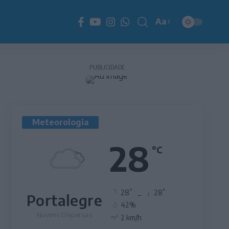
Aa
Redimensionador
de
fonte
PUBLICIDADE
Meteorologia
28
°C
°
°
28
_
28
Portalegre
42%
Nuvens Dispersas
2 km/h