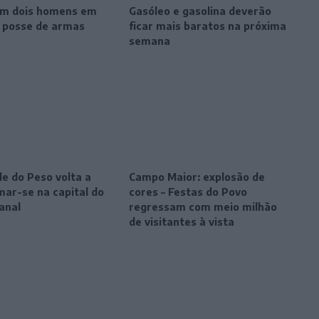
m dois homens em
Gasóleo e gasolina deverão
r posse de armas
ficar mais baratos na próxima
semana
le do Peso volta a
Campo Maior: explosão de
mar-se na capital do
cores – Festas do Povo
anal
regressam com meio milhão
de visitantes à vista