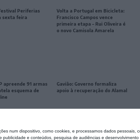
estival Periferias
Volta a Portugal em Bicicleta:
 sexta feira
Francisco Campos vence
primeira etapa – Rui Oliveira é
o novo Camisola Amarela
SP apreende 91 armas
Gavião: Governo formaliza
tela esquema de
apoio à recuperação do Alamal
line
s num dispositivo, como cookies, e processamos dados pessoais, co
e publicidade e conteúdos, pesquisa de audiências e desenvolvimento 