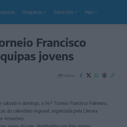
odcasts
Programas
Sobre Nós
Mais
orneio Francisco
equipas jovens
Partilhar
e sábado e domingo, o 14.º Torneio Francisco Palmeiro,
s do calendário regional, organizada pela Câmara
de Arronches.
rias zonas do país, distribuídos por dois grupos