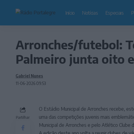
Início
Notícias
Especiais
P
Arronches/futebol: T
Palmeiro junta oito 
Gabriel Nunes
11-06-2026 09:53
O Estádio Municipal de Arronches recebe, est
uma das competições juvenis mais emblemática
Partilhar
Municipal de Arronches e pelo Atlético Clube 
A edição deste ano volta a reunir clubes de vá