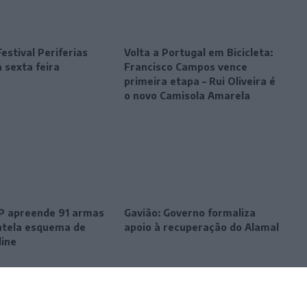
estival Periferias
Volta a Portugal em Bicicleta:
 sexta feira
Francisco Campos vence
primeira etapa – Rui Oliveira é
o novo Camisola Amarela
SP apreende 91 armas
Gavião: Governo formaliza
tela esquema de
apoio à recuperação do Alamal
line