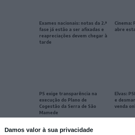
Exames nacionais: notas da 2.ª
Cinema: F
fase já estão a ser afixadas e
abre esta
reapreciações devem chegar à
tarde
PS exige transparência na
Elvas: P
execução do Plano de
e desman
Cogestão da Serra de São
venda on
Mamede
Damos valor à sua privacidade