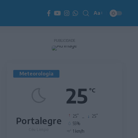
Aa
Redimensionador
de
fonte
PUBLICIDADE
Meteorologia
25
°C
°
°
25
_
25
Portalegre
55%
Céu Limpo
1 km/h