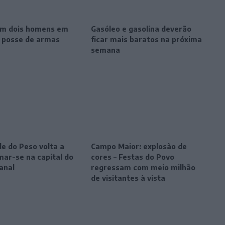
m dois homens em
Gasóleo e gasolina deverão
r posse de armas
ficar mais baratos na próxima
semana
le do Peso volta a
Campo Maior: explosão de
mar-se na capital do
cores – Festas do Povo
anal
regressam com meio milhão
de visitantes à vista