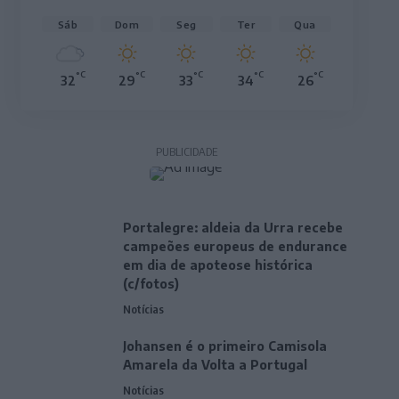
Sáb
Dom
Seg
Ter
Qua
°C
°C
°C
°C
°C
32
29
33
34
26
PUBLICIDADE
Portalegre: aldeia da Urra recebe
campeões europeus de endurance
em dia de apoteose histórica
(c/fotos)
Notícias
Johansen é o primeiro Camisola
Amarela da Volta a Portugal
Notícias