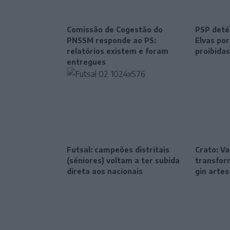
Comissão de Cogestão do
PSP deté
PNSSM responde ao PS:
Elvas po
relatórios existem e foram
proibidas
entregues
Futsal: campeões distritais
Crato: Va
(séniores) voltam a ter subida
transfor
direta aos nacionais
gin artes