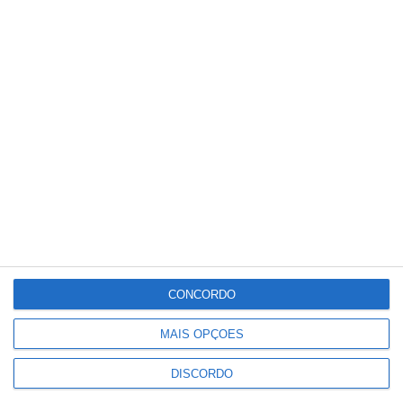
Meteorologia
25
°C
°
°
25
_
25
Portalegre
55%
Céu Limpo
1 km/h
Sáb
Dom
Seg
Ter
Qua
°C
°C
°C
°C
°C
32
29
33
34
26
CONCORDO
PUBLICIDADE
MAIS OPÇÕES
DISCORDO
Portalegre: aldeia da Urra recebe