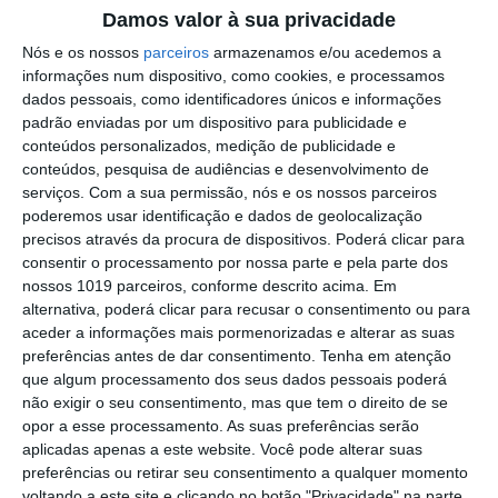
Damos valor à sua privacidade
Comissão de Cogestão do PNSSM
responde ao PS: relatórios existem e
Nós e os nossos
parceiros
armazenamos e/ou acedemos a
foram entregues
informações num dispositivo, como cookies, e processamos
PSP detém dois homens em Elvas por
dados pessoais, como identificadores únicos e informações
posse de armas proibidas
padrão enviadas por um dispositivo para publicidade e
conteúdos personalizados, medição de publicidade e
Gasóleo e gasolina deverão ficar mais
conteúdos, pesquisa de audiências e desenvolvimento de
baratos na próxima semana
serviços.
Com a sua permissão, nós e os nossos parceiros
poderemos usar identificação e dados de geolocalização
Futsal: campeões distritais (séniores)
precisos através da procura de dispositivos. Poderá clicar para
voltam a ter subida direta aos
consentir o processamento por nossa parte e pela parte dos
nacionais
nossos 1019 parceiros, conforme descrito acima. Em
Crato: Vale do Peso volta a
alternativa, poderá clicar para recusar o consentimento ou para
transformar-se na capital do gin
aceder a informações mais pormenorizadas e alterar as suas
artesanal
preferências antes de dar consentimento.
Tenha em atenção
Campo Maior: explosão de cores –
que algum processamento dos seus dados pessoais poderá
Festas do Povo regressam com meio
não exigir o seu consentimento, mas que tem o direito de se
milhão de visitantes à vista
opor a esse processamento. As suas preferências serão
Exames nacionais: notas da 2.ª fase já
aplicadas apenas a este website. Você pode alterar suas
estão a ser afixadas e reapreciações
preferências ou retirar seu consentimento a qualquer momento
devem chegar à tarde
voltando a este site e clicando no botão "Privacidade" na parte