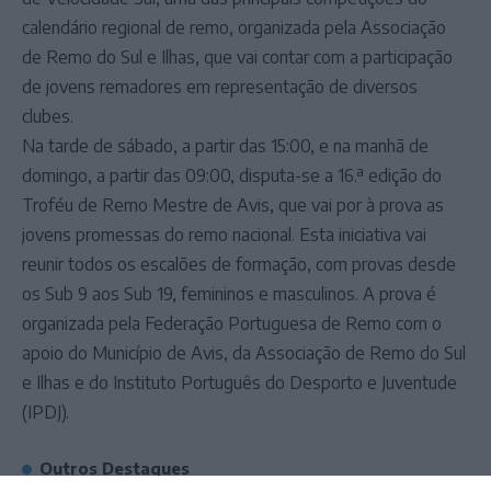
calendário regional de remo, organizada pela Associação
de Remo do Sul e Ilhas, que vai contar com a participação
de jovens remadores em representação de diversos
clubes.
Na tarde de sábado, a partir das 15:00, e na manhã de
domingo, a partir das 09:00, disputa-se a 16.ª edição do
Troféu de Remo Mestre de Avis, que vai por à prova as
jovens promessas do remo nacional. Esta iniciativa vai
reunir todos os escalões de formação, com provas desde
os Sub 9 aos Sub 19, femininos e masculinos. A prova é
organizada pela Federação Portuguesa de Remo com o
apoio do Município de Avis, da Associação de Remo do Sul
e Ilhas e do Instituto Português do Desporto e Juventude
(IPDJ).
Outros Destaques