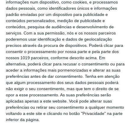
recuperação do Alamal
informações num dispositivo, como cookies, e processamos
dados pessoais, como identificadores únicos e informações
Portalegre: aldeia da Urra recebe
padrão enviadas por um dispositivo para publicidade e
campeões europeus de endurance em
conteúdos personalizados, medição de publicidade e
dia de apoteose histórica (c/fotos)
conteúdos, pesquisa de audiências e desenvolvimento de
Johansen é o primeiro Camisola
serviços.
Com a sua permissão, nós e os nossos parceiros
Amarela da Volta a Portugal
poderemos usar identificação e dados de geolocalização
precisos através da procura de dispositivos. Poderá clicar para
Montargil: PJ investiga alegado
consentir o processamento por nossa parte e pela parte dos
desaparecimento de dinheiro após
nossos 1019 parceiros, conforme descrito acima. Em
incêndio em habitação
alternativa, poderá clicar para recusar o consentimento ou para
Portalegre: Escola de Hotelaria e
aceder a informações mais pormenorizadas e alterar as suas
Turismo leva novo curso de Gestão
preferências antes de dar consentimento.
Tenha em atenção
Hoteleira de Alojamento a Alvito
que algum processamento dos seus dados pessoais poderá
Festival da Juventude de Marvão
não exigir o seu consentimento, mas que tem o direito de se
regressa com edição “XXL” e três dias
opor a esse processamento. As suas preferências serão
de animação
aplicadas apenas a este website. Você pode alterar suas
Música, oficinas e literatura marcam
preferências ou retirar seu consentimento a qualquer momento
nova edição do Festival de Arronches
voltando a este site e clicando no botão "Privacidade" na parte
inferior da página.
Alentejo 2030 abre 4,5 milhões para
regenerar centros urbanos