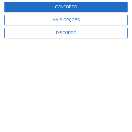
CONCORDO
Qui
Sex
Sáb
Dom
Seg
MAIS OPÇÕES
°C
°C
°C
°C
°C
31
31
34
32
33
DISCORDO
PUBLICIDADE
Volta a Portugal em Bicicleta
arranca esta quarta feira
Notícias
Campo Maior: Grupo Nabeiro lança
homenagem inédita ao fundador
da Delta nas Festas do Povo
Notícias