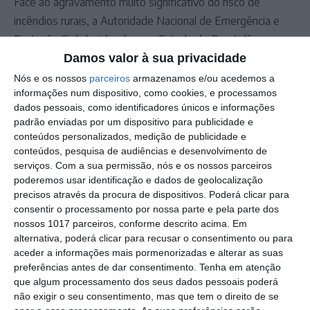
Face ao agravamento muito significativo do risco de
incêndios rurais, a Autoridade Nacional de Emergência e
Proteção Civil decidiu elevar o Estado de Prontidão
Especial para o nível III.
Damos valor à sua privacidade
Este nível, considerado intermédio/alto, implica reforço de
Nós e os nossos
parceiros
armazenamos e/ou acedemos a
informações num dispositivo, como cookies, e processamos
meios e equipas, garantindo capacidade de resposta
dados pessoais, como identificadores únicos e informações
imediata perante situações de emergência ou catástrofe,
padrão enviadas por um dispositivo para publicidade e
numa escala que inclui quatro níveis progressivos.
conteúdos personalizados, medição de publicidade e
conteúdos, pesquisa de audiências e desenvolvimento de
serviços.
Com a sua permissão, nós e os nossos parceiros
Outros Destaques
poderemos usar identificação e dados de geolocalização
precisos através da procura de dispositivos. Poderá clicar para
Elvas: PSP apreende 91 armas
consentir o processamento por nossa parte e pela parte dos
desmantela esquema de venda online
nossos 1017 parceiros, conforme descrito acima. Em
alternativa, poderá clicar para recusar o consentimento ou para
Gavião: Governo formaliza apoio à
aceder a informações mais pormenorizadas e alterar as suas
recuperação do Alamal
preferências antes de dar consentimento.
Tenha em atenção
Portalegre: aldeia da Urra recebe
que algum processamento dos seus dados pessoais poderá
campeões europeus de endurance em
não exigir o seu consentimento, mas que tem o direito de se