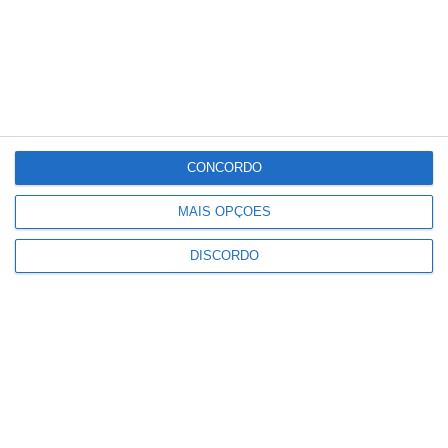
°C
°C
°C
°C
°C
31
31
34
32
33
PUBLICIDADE
CONCORDO
Marvão: Festival da Juventude
regressa à Portagem com Blaya e
MAIS OPÇÕES
DJ Overule no cartaz
DISCORDO
Notícias
Alto Alentejo com 921 mil euros
para projetos de recuperação
patrimonial
Notícias
Festas do Povo: ULS ativa
“escudo” de saúde com posto