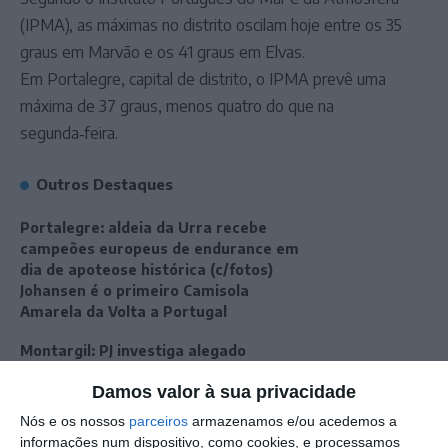
(IPMA), as máximas no distrito oscilam hoje entre os 35
graus em Marvão e os 41 graus em Elvas.
Em Portalegre, capital de distrito, o IPMA prevê uma
máxima de 37 graus, menos quatro do que na
segunda‑feira.
Outros Destaques
Portalegre: aldeia da Urra recebe
campeões europeus de endurance em
dia de apoteose histórica (c/fotos)
Johansen é o primeiro Camisola
Amarela da Volta a Portugal
Montargil: PJ investiga alegado
desaparecimento de dinheiro após
Damos valor à sua privacidade
incêndio em habitação
Portalegre: Escola de Hotelaria e
Nós e os nossos
parceiros
armazenamos e/ou acedemos a
Turismo leva novo curso de Gestão
informações num dispositivo, como cookies, e processamos