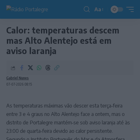
Aa
Redimensionador
de
Calor: temperaturas descem
fonte
mas Alto Alentejo está em
aviso laranja
Gabriel Nunes
07-07-2026 08:15
As temperaturas máximas vão descer esta terça‑feira
entre 3 e 4 graus no Alto Alentejo face a ontem, mas o
distrito de Portalegre mantém‑se sob aviso laranja até às
23:00 de quarta‑feira devido ao calor persistente.
Segundo o Instituto Português do Mar e da Atmosfera