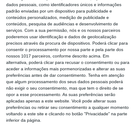
Hoteleira de Alojamento a Alvito
dados pessoais, como identificadores únicos e informações
Festival da Juventude de Marvão
padrão enviadas por um dispositivo para publicidade e
regressa com edição “XXL” e três dias
conteúdos personalizados, medição de publicidade e
de animação
conteúdos, pesquisa de audiências e desenvolvimento de
Música, oficinas e literatura marcam
serviços.
Com a sua permissão, nós e os nossos parceiros
nova edição do Festival de Arronches
poderemos usar identificação e dados de geolocalização
precisos através da procura de dispositivos. Poderá clicar para
Alentejo 2030 abre 4,5 milhões para
consentir o processamento por nossa parte e pela parte dos
regenerar centros urbanos
nossos 1017 parceiros, conforme descrito acima. Em
alternativa, poderá clicar para recusar o consentimento ou para
Castelo de Vide: Beer Garden reúne
aceder a informações mais pormenorizadas e alterar as suas
onze cervejeiras e três dias de música
preferências antes de dar consentimento.
Tenha em atenção
e gastronomia
que algum processamento dos seus dados pessoais poderá
Gavião: Ministro Castro Almeida preside
não exigir o seu consentimento, mas que tem o direito de se
à assinatura de contrato “ALAMAL, A
opor a esse processamento. As suas preferências serão
Pérola do Alto Alentejo”,
aplicadas apenas a este website. Você pode alterar suas
Ponte de Sor: família realojada após
preferências ou retirar seu consentimento a qualquer momento
incêndio destruir habitação em
voltando a este site e clicando no botão "Privacidade" na parte
Lavachos, Montargil
inferior da página.
Volta a Portugal em Bicicleta arranca
esta quarta feira