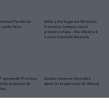
estival Periferias
Volta a Portugal em Bicicleta:
 sexta feira
Francisco Campos vence
primeira etapa – Rui Oliveira é
o novo Camisola Amarela
SP apreende 91 armas
Gavião: Governo formaliza
tela esquema de
apoio à recuperação do Alamal
line