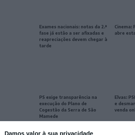
Exames nacionais: notas da 2.ª
Cinema: F
fase já estão a ser afixadas e
abre esta
reapreciações devem chegar à
tarde
PS exige transparência na
Elvas: P
execução do Plano de
e desman
Cogestão da Serra de São
venda on
Mamede
Damos valor à sua privacidade