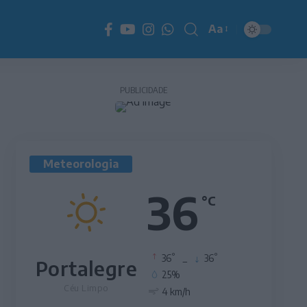
Aa
Redimensionador
de
fonte
PUBLICIDADE
Meteorologia
36
°C
°
°
36
_
36
Portalegre
25%
Céu Limpo
4 km/h