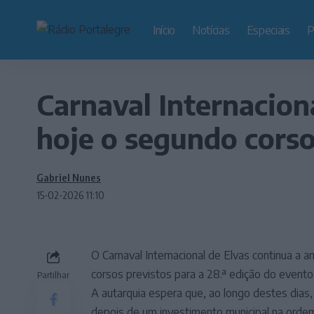
Início
Notícias
Especiais
P
Carnaval Internacion
hoje o segundo cors
Gabriel Nunes
15-02-2026 11:10
O Carnaval Internacional de Elvas continua a
corsos previstos para a 28.ª edição do evento,
Partilhar
A autarquia espera que, ao longo destes dias,
depois de um investimento municipal na ordem