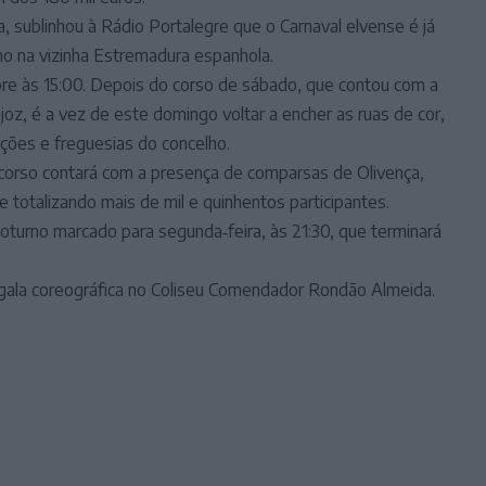
 sublinhou à Rádio Portalegre que o Carnaval elvense é já
mo na vizinha Estremadura espanhola.
pre às 15:00. Depois do corso de sábado, que contou com a
oz, é a vez de este domingo voltar a encher as ruas de cor,
ções e freguesias do concelho.
mo corso contará com a presença de comparsas de Olivença,
 totalizando mais de mil e quinhentos participantes.
oturno marcado para segunda‑feira, às 21:30, que terminará
 gala coreográfica no Coliseu Comendador Rondão Almeida.