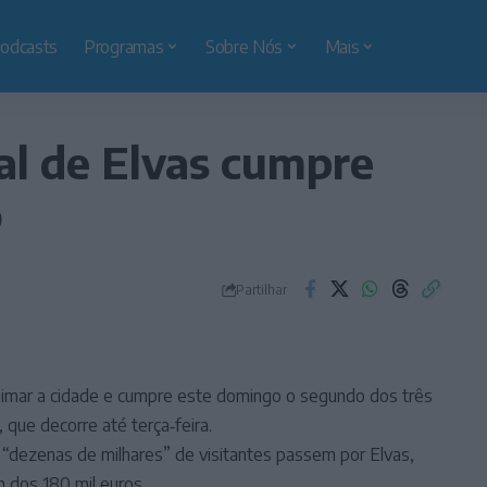
odcasts
Programas
Sobre Nós
Mais
al de Elvas cumpre
o
Partilhar
 animar a cidade e cumpre este domingo o segundo dos três
 que decorre até terça‑feira.
 “dezenas de milhares” de visitantes passem por Elvas,
 dos 180 mil euros.