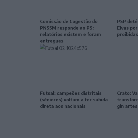
Comissão de Cogestão do
PSP deté
PNSSM responde ao PS:
Elvas po
relatórios existem e foram
proibidas
entregues
Futsal: campeões distritais
Crato: Va
(séniores) voltam a ter subida
transfor
direta aos nacionais
gin artes