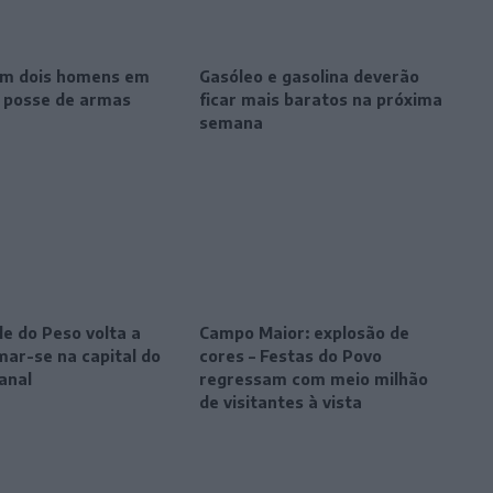
m dois homens em
Gasóleo e gasolina deverão
r posse de armas
ficar mais baratos na próxima
semana
le do Peso volta a
Campo Maior: explosão de
mar-se na capital do
cores – Festas do Povo
anal
regressam com meio milhão
de visitantes à vista