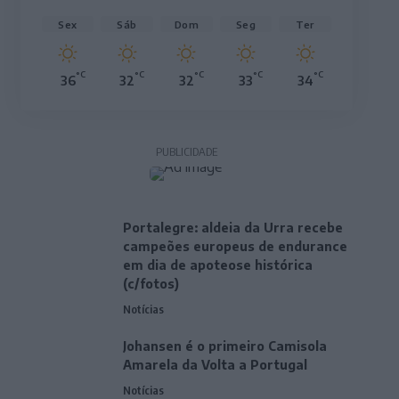
Sex
Sáb
Dom
Seg
Ter
°C
°C
°C
°C
°C
36
32
32
33
34
PUBLICIDADE
Portalegre: aldeia da Urra recebe
campeões europeus de endurance
em dia de apoteose histórica
(c/fotos)
Notícias
Johansen é o primeiro Camisola
Amarela da Volta a Portugal
Notícias