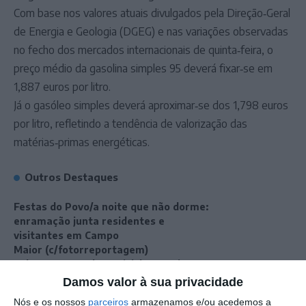
Com base nos valores atuais divulgados pela Direção‑Geral
de Energia e Geologia (DGEG) e nas variações observadas
no fecho dos mercados internacionais de quinta‑feira, o
preço médio da gasolina simples 95 deverá fixar‑se em
1,887 euros por litro.
Já o gasóleo simples deverá aproximar‑se dos 1,798 euros
por litro, refletindo a tendência de valorização das
matérias‑primas energéticas.
Outros Destaques
Festas do Povo/a noite que não dorme:
enramação junta residentes e
visitantes em Campo
Maior (c/fotorreportagem)
Volta a Portugal em Bicicleta: Rui
Oliveira defende Amarela na ligação
Damos valor à sua privacidade
Beja-Elvas
Nós e os nossos
parceiros
armazenamos e/ou acedemos a