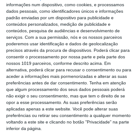
Comissão de Cogestão do PNSSM
informações num dispositivo, como cookies, e processamos
responde ao PS: relatórios existem e
dados pessoais, como identificadores únicos e informações
foram entregues
padrão enviadas por um dispositivo para publicidade e
PSP detém dois homens em Elvas por
conteúdos personalizados, medição de publicidade e
posse de armas proibidas
conteúdos, pesquisa de audiências e desenvolvimento de
serviços.
Com a sua permissão, nós e os nossos parceiros
Gasóleo e gasolina deverão ficar mais
poderemos usar identificação e dados de geolocalização
baratos na próxima semana
precisos através da procura de dispositivos. Poderá clicar para
consentir o processamento por nossa parte e pela parte dos
Futsal: campeões distritais (séniores)
nossos 1019 parceiros, conforme descrito acima. Em
voltam a ter subida direta aos
alternativa, poderá clicar para recusar o consentimento ou para
nacionais
aceder a informações mais pormenorizadas e alterar as suas
Crato: Vale do Peso volta a
preferências antes de dar consentimento.
Tenha em atenção
transformar-se na capital do gin
que algum processamento dos seus dados pessoais poderá
artesanal
não exigir o seu consentimento, mas que tem o direito de se
Campo Maior: explosão de cores –
opor a esse processamento. As suas preferências serão
Festas do Povo regressam com meio
aplicadas apenas a este website. Você pode alterar suas
milhão de visitantes à vista
preferências ou retirar seu consentimento a qualquer momento
Exames nacionais: notas da 2.ª fase já
voltando a este site e clicando no botão "Privacidade" na parte
estão a ser afixadas e reapreciações
inferior da página.
devem chegar à tarde
Cinema: Festival Periferias abre esta