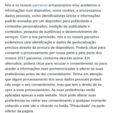
Mamede
Nós e os nossos
parceiros
armazenamos e/ou acedemos a
Elvas: PSP apreende 91 armas e
informações num dispositivo, como cookies, e processamos
desmantela esquema de venda online
dados pessoais, como identificadores únicos e informações
padrão enviadas por um dispositivo para publicidade e
Gavião: Governo formaliza apoio à
conteúdos personalizados, medição de publicidade e
recuperação do Alamal
conteúdos, pesquisa de audiências e desenvolvimento de
serviços.
Com a sua permissão, nós e os nossos parceiros
Portalegre: aldeia da Urra recebe
poderemos usar identificação e dados de geolocalização
campeões europeus de endurance em
precisos através da procura de dispositivos. Poderá clicar para
dia de apoteose histórica (c/fotos)
consentir o processamento por nossa parte e pela parte dos
Johansen é o primeiro Camisola
nossos 1017 parceiros, conforme descrito acima. Em
Amarela da Volta a Portugal
alternativa, poderá clicar para recusar o consentimento ou para
aceder a informações mais pormenorizadas e alterar as suas
Montargil: PJ investiga alegado
preferências antes de dar consentimento.
Tenha em atenção
desaparecimento de dinheiro após
que algum processamento dos seus dados pessoais poderá
incêndio em habitação
não exigir o seu consentimento, mas que tem o direito de se
Portalegre: Escola de Hotelaria e
opor a esse processamento. As suas preferências serão
Turismo leva novo curso de Gestão
aplicadas apenas a este website. Você pode alterar suas
Hoteleira de Alojamento a Alvito
preferências ou retirar seu consentimento a qualquer momento
Festival da Juventude de Marvão
voltando a este site e clicando no botão "Privacidade" na parte
regressa com edição “XXL” e três dias
inferior da página.