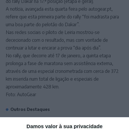
do rally Dakar na 17.ª posição (etapa e geral).
A notícia, avançada esta quarta feira pelo autogear.pt,
refere que esta primeira parte do rally “foi madrasta para
uma boa parte do pelotão do Dakar”.
Nas redes sociais o piloto de Leiria mostrou-se
dececionado com o resultado, mas com vontade de
continuar a lutar e encarar a prova “dia após dia”.
No rally, que decorre até 17 de janeiro, a quinta etapa
prolonga a fase de maratona sem assistência externa,
através de uma especial cronometrada com cerca de 372
km inserida num total de ligação e especiais de
aproximadamente 428 km.
Foto: AutoGear
Outros Destaques
PS exige transparência na execução do
Damos valor à sua privacidade
Plano de Cogestão da Serra de São