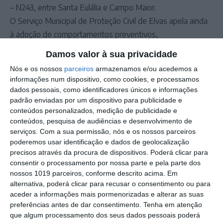
– N243, entre Santa Eulália e Campo Maior.
O Serviço Municipal de Proteção Civil de Elvas apela ainda
à adoção de comportamentos preventivos,
nomeadamente a redução da velocidade, o respeito pela
Damos valor à sua privacidade
sinalização temporária e a não aproximação a zonas
Nós e os nossos
parceiros
armazenamos e/ou acedemos a
inundadas ou com acumulação de água na via.
informações num dispositivo, como cookies, e processamos
A situação está a ser acompanhada permanentemente,
dados pessoais, como identificadores únicos e informações
padrão enviadas por um dispositivo para publicidade e
sendo prestadas novas informações sempre que se
conteúdos personalizados, medição de publicidade e
justifique.
conteúdos, pesquisa de audiências e desenvolvimento de
serviços.
Com a sua permissão, nós e os nossos parceiros
Outros Destaques
poderemos usar identificação e dados de geolocalização
precisos através da procura de dispositivos. Poderá clicar para
Comissão de Cogestão do PNSSM
consentir o processamento por nossa parte e pela parte dos
responde ao PS: relatórios existem e
nossos 1019 parceiros, conforme descrito acima. Em
foram entregues
alternativa, poderá clicar para recusar o consentimento ou para
PSP detém dois homens em Elvas por
aceder a informações mais pormenorizadas e alterar as suas
posse de armas proibidas
preferências antes de dar consentimento.
Tenha em atenção
que algum processamento dos seus dados pessoais poderá