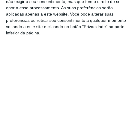
Gasóleo e gasolina deverão ficar mais
não exigir o seu consentimento, mas que tem o direito de se
baratos na próxima semana
opor a esse processamento. As suas preferências serão
aplicadas apenas a este website. Você pode alterar suas
Futsal: campeões distritais (séniores)
preferências ou retirar seu consentimento a qualquer momento
voltam a ter subida direta aos
voltando a este site e clicando no botão "Privacidade" na parte
nacionais
inferior da página.
Crato: Vale do Peso volta a
transformar-se na capital do gin
artesanal
Campo Maior: explosão de cores –
Festas do Povo regressam com meio
milhão de visitantes à vista
Exames nacionais: notas da 2.ª fase já
estão a ser afixadas e reapreciações
devem chegar à tarde
Cinema: Festival Periferias abre esta
sexta feira
Volta a Portugal em Bicicleta: Francisco
Campos vence primeira etapa – Rui
Oliveira é o novo Camisola Amarela
PS exige transparência na execução do