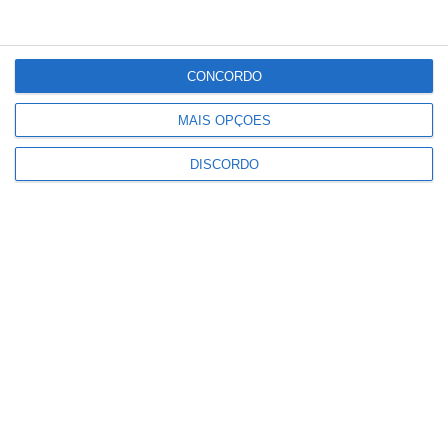
43%
Céu Limpo
2 km/h
CONCORDO
Sex
Sáb
Dom
Seg
Ter
MAIS OPÇÕES
°C
°C
°C
°C
°C
30
32
31
33
34
DISCORDO
PUBLICIDADE
Portalegre: aldeia da Urra recebe
campeões europeus de endurance
em dia de apoteose histórica
(c/fotos)
Notícias
Johansen é o primeiro Camisola
Amarela da Volta a Portugal