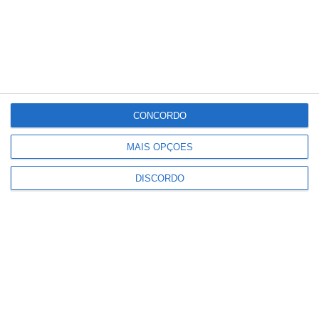
25
°C
°
°
25
_
25
Portalegre
56%
CONCORDO
Céu Limpo
1 km/h
MAIS OPÇÕES
Qui
Sex
Sáb
Dom
Seg
DISCORDO
°C
°C
°C
°C
°C
31
31
34
32
33
PUBLICIDADE
Marvão: Festival da Juventude
regressa à Portagem com Blaya e