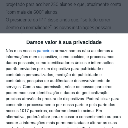
projetado para acolher 250 alunos e que, atualmente conta
“com mais de 600” alunos.
O presidente do IPP disse ainda que, “se tudo correr
dentro da normalidade”, as novas instalações possam
estar a funcionar no egundo semestre do ano letivo
Damos valor à sua privacidade
2027/2028.
No comunicado do Conselho de Ministros é explicado que
Nós e os nossos
parceiros
armazenamos e/ou acedemos a
informações num dispositivo, como cookies, e processamos
o investimento permitirá requalificar a antiga escola e
dados pessoais, como identificadores únicos e informações
“convertê-la num campus moderno” de ensino superior,
padrão enviadas por um dispositivo para publicidade e
“reforçando a oferta formativa” nas áreas das biociências,
conteúdos personalizados, medição de publicidade e
conteúdos, pesquisa de audiências e desenvolvimento de
ciências veterinárias e desporto.
serviços.
Com a sua permissão, nós e os nossos parceiros
O Governo acredita que o investimento vai atrair “mais
poderemos usar identificação e dados de geolocalização
estudantes” promovendo também a fixação de jovens
precisos através da procura de dispositivos. Poderá clicar para
qualificados no Alentejo.
consentir o processamento por nossa parte e pela parte dos
nossos 1017 parceiros, conforme descrito acima. Em
alternativa, poderá clicar para recusar o consentimento ou para
Outros Destaques
aceder a informações mais pormenorizadas e alterar as suas