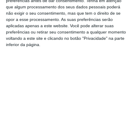
preferências antes de dar consentimento.
Tenha em atenção
Portalegre: aldeia da Urra recebe
que algum processamento dos seus dados pessoais poderá
campeões europeus de endurance em
não exigir o seu consentimento, mas que tem o direito de se
dia de apoteose histórica (c/fotos)
opor a esse processamento. As suas preferências serão
Johansen é o primeiro Camisola
aplicadas apenas a este website. Você pode alterar suas
Amarela da Volta a Portugal
preferências ou retirar seu consentimento a qualquer momento
voltando a este site e clicando no botão "Privacidade" na parte
Montargil: PJ investiga alegado
inferior da página.
desaparecimento de dinheiro após
incêndio em habitação
Portalegre: Escola de Hotelaria e
Turismo leva novo curso de Gestão
Hoteleira de Alojamento a Alvito
Festival da Juventude de Marvão
regressa com edição “XXL” e três dias
de animação
Música, oficinas e literatura marcam
nova edição do Festival de Arronches
Alentejo 2030 abre 4,5 milhões para
regenerar centros urbanos
Castelo de Vide: Beer Garden reúne