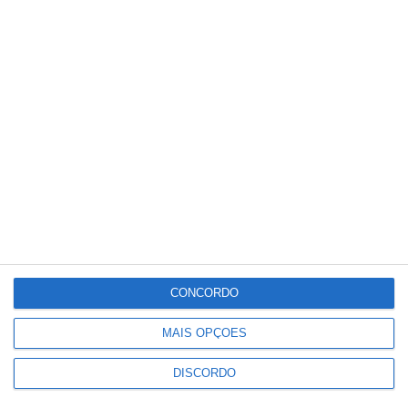
Meteorologia
20
°C
°
°
20
_
20
Portalegre
73%
Céu Limpo
1 km/h
Qui
Sex
Sáb
Dom
Seg
°C
°C
°C
°C
°C
31
31
35
32
24
CONCORDO
PUBLICIDADE
MAIS OPÇÕES
DISCORDO
Marvão: Festival da Juventude
regressa à Portagem com Blaya e