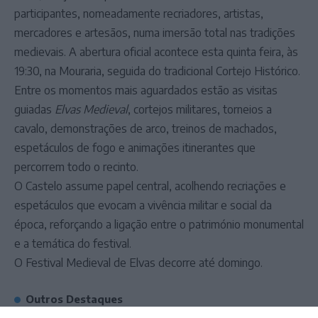
participantes, nomeadamente recriadores, artistas,
mercadores e artesãos, numa imersão total nas tradições
medievais. A abertura oficial acontece esta quinta feira, às
19:30, na Mouraria, seguida do tradicional Cortejo Histórico.
Entre os momentos mais aguardados estão as visitas
guiadas
Elvas Medieval
, cortejos militares, torneios a
cavalo, demonstrações de arco, treinos de machados,
espetáculos de fogo e animações itinerantes que
percorrem todo o recinto.
O Castelo assume papel central, acolhendo recriações e
espetáculos que evocam a vivência militar e social da
época, reforçando a ligação entre o património monumental
e a temática do festival.
O Festival Medieval de Elvas decorre até domingo.
Outros Destaques