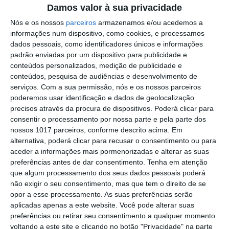
Damos valor à sua privacidade
Portalegre: aldeia da Urra recebe
campeões europeus de endurance em
Nós e os nossos
parceiros
armazenamos e/ou acedemos a
dia de apoteose histórica (c/fotos)
informações num dispositivo, como cookies, e processamos
Johansen é o primeiro Camisola
dados pessoais, como identificadores únicos e informações
Amarela da Volta a Portugal
padrão enviadas por um dispositivo para publicidade e
conteúdos personalizados, medição de publicidade e
Montargil: PJ investiga alegado
conteúdos, pesquisa de audiências e desenvolvimento de
desaparecimento de dinheiro após
serviços.
Com a sua permissão, nós e os nossos parceiros
incêndio em habitação
poderemos usar identificação e dados de geolocalização
Portalegre: Escola de Hotelaria e
precisos através da procura de dispositivos. Poderá clicar para
Turismo leva novo curso de Gestão
consentir o processamento por nossa parte e pela parte dos
Hoteleira de Alojamento a Alvito
nossos 1017 parceiros, conforme descrito acima. Em
Festival da Juventude de Marvão
alternativa, poderá clicar para recusar o consentimento ou para
regressa com edição “XXL” e três dias
aceder a informações mais pormenorizadas e alterar as suas
de animação
preferências antes de dar consentimento.
Tenha em atenção
Música, oficinas e literatura marcam
que algum processamento dos seus dados pessoais poderá
nova edição do Festival de Arronches
não exigir o seu consentimento, mas que tem o direito de se
opor a esse processamento. As suas preferências serão
Alentejo 2030 abre 4,5 milhões para
aplicadas apenas a este website. Você pode alterar suas
regenerar centros urbanos
preferências ou retirar seu consentimento a qualquer momento
voltando a este site e clicando no botão "Privacidade" na parte