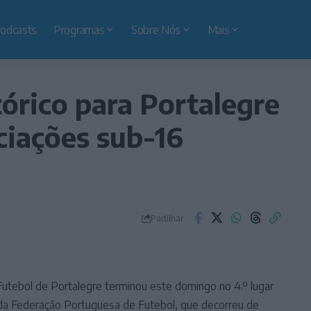
odcasts
Programas
Sobre Nós
Mais
tórico para Portalegre
ciações sub-16
Partilhar
utebol de Portalegre terminou este domingo no 4.º lugar
 da Federação Portuguesa de Futebol, que decorreu de