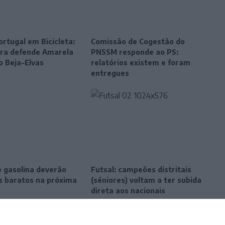
ortugal em Bicicleta:
Comissão de Cogestão do
eira defende Amarela
PNSSM responde ao PS:
o Beja-Elvas
relatórios existem e foram
entregues
e gasolina deverão
Futsal: campeões distritais
is baratos na próxima
(séniores) voltam a ter subida
direta aos nacionais