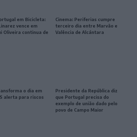
ortugal em Bicicleta:
Cinema: Periferias cumpre
Linarez vence em
terceiro dia entre Marvão e
ui Oliveira continua de
Valência de Alcántara
transforma o dia em
Presidente da República diz
S alerta para riscos
que Portugal precisa do
exemplo de união dado pelo
povo de Campo Maior