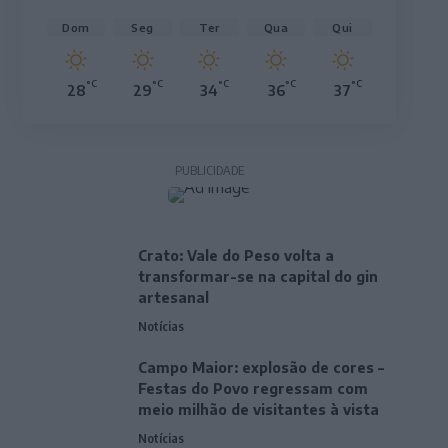
Dom
Seg
Ter
Qua
Qui
°C
°C
°C
°C
°C
28
29
34
36
37
PUBLICIDADE
Crato: Vale do Peso volta a
transformar-se na capital do gin
artesanal
Notícias
Campo Maior: explosão de cores –
Festas do Povo regressam com
meio milhão de visitantes à vista
Notícias