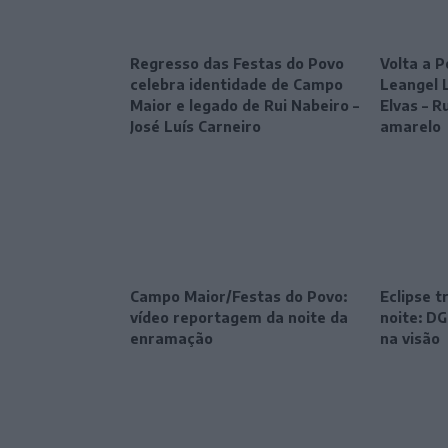
Regresso das Festas do Povo
Volta a P
celebra identidade de Campo
Leangel 
Maior e legado de Rui Nabeiro –
Elvas – R
José Luís Carneiro
amarelo
Campo Maior/Festas do Povo:
Eclipse 
vídeo reportagem da noite da
noite: DG
enramação
na visão