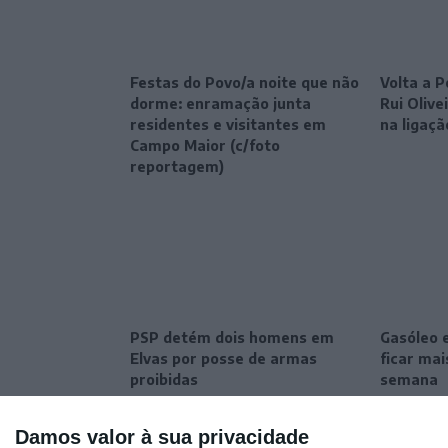
Festas do Povo/a noite que não
Volta a P
dorme: enramação junta
Rui Oliv
residentes e visitantes em
na ligaçã
Campo Maior (c/foto
reportagem)
PSP detém dois homens em
Gasóleo 
Elvas por posse de armas
ficar ma
proibidas
semana
Damos valor à sua privacidade