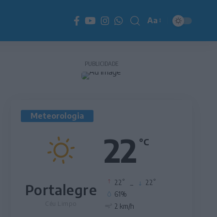
Aa
Redimensionador
de
fonte
PUBLICIDADE
Meteorologia
22
°C
°
°
22
_
22
Portalegre
61%
Céu Limpo
2 km/h