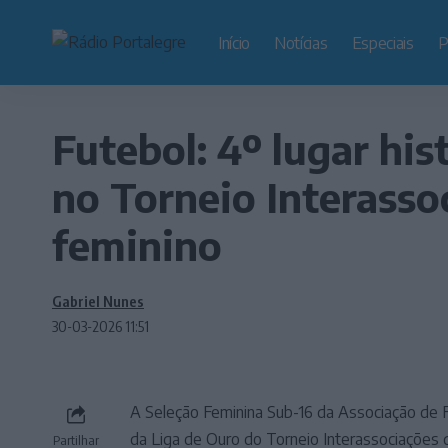
Início
Notícias
Especiais
P
Futebol: 4º lugar his
no Torneio Interasso
feminino
Gabriel Nunes
30-03-2026 11:51
A Seleção Feminina Sub-16 da Associação de F
da Liga de Ouro do Torneio Interassociações
Partilhar