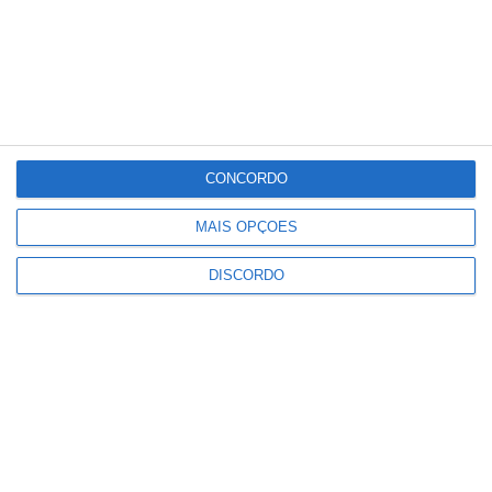
Qui
Sex
Sáb
Dom
Seg
°C
°C
°C
°C
°C
27
31
34
32
33
PUBLICIDADE
CONCORDO
MAIS OPÇÕES
Ponte de Sor: família realojada
após incêndio destruir habitação
DISCORDO
em Lavachos, Montargil
Notícias
Volta a Portugal em Bicicleta
arranca esta quarta feira
Notícias
Campo Maior: Grupo Nabeiro lança
homenagem inédita ao fundador