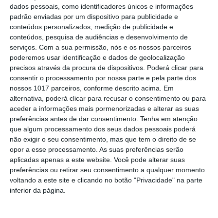
dados pessoais, como identificadores únicos e informações
campeões europeus de endurance em
padrão enviadas por um dispositivo para publicidade e
dia de apoteose histórica (c/fotos)
conteúdos personalizados, medição de publicidade e
Johansen é o primeiro Camisola
conteúdos, pesquisa de audiências e desenvolvimento de
Amarela da Volta a Portugal
serviços.
Com a sua permissão, nós e os nossos parceiros
Montargil: PJ investiga alegado
poderemos usar identificação e dados de geolocalização
desaparecimento de dinheiro após
precisos através da procura de dispositivos. Poderá clicar para
incêndio em habitação
consentir o processamento por nossa parte e pela parte dos
Portalegre: Escola de Hotelaria e
nossos 1017 parceiros, conforme descrito acima. Em
Turismo leva novo curso de Gestão
alternativa, poderá clicar para recusar o consentimento ou para
Hoteleira de Alojamento a Alvito
aceder a informações mais pormenorizadas e alterar as suas
Festival da Juventude de Marvão
preferências antes de dar consentimento.
Tenha em atenção
regressa com edição “XXL” e três dias
que algum processamento dos seus dados pessoais poderá
de animação
não exigir o seu consentimento, mas que tem o direito de se
Música, oficinas e literatura marcam
opor a esse processamento. As suas preferências serão
nova edição do Festival de Arronches
aplicadas apenas a este website. Você pode alterar suas
preferências ou retirar seu consentimento a qualquer momento
Alentejo 2030 abre 4,5 milhões para
voltando a este site e clicando no botão "Privacidade" na parte
regenerar centros urbanos
inferior da página.
Castelo de Vide: Beer Garden reúne
onze cervejeiras e três dias de música