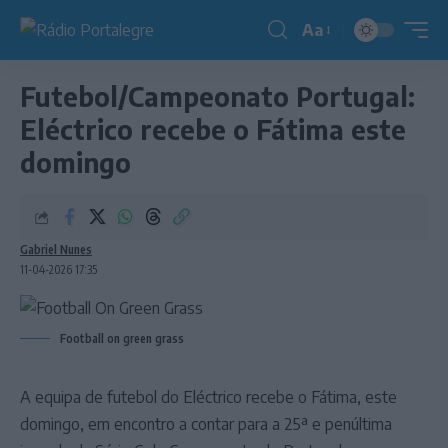
Aa
Redimensionador
de
Futebol/Campeonato Portugal:
fonte
Eléctrico recebe o Fátima este
domingo
Gabriel Nunes
11-04-2026 17:35
Football on green grass
A equipa de futebol do Eléctrico recebe o Fátima, este
domingo, em encontro a contar para a 25ª e penúltima