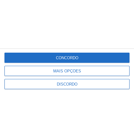
Meteorologia
20
°C
°
°
20
_
20
Portalegre
CONCORDO
92%
Céu Pouco Nublado
1 km/h
MAIS OPÇÕES
DISCORDO
Dom
Seg
Ter
Qua
Qui
°C
°C
°C
°C
°C
29
30
34
36
28
PUBLICIDADE