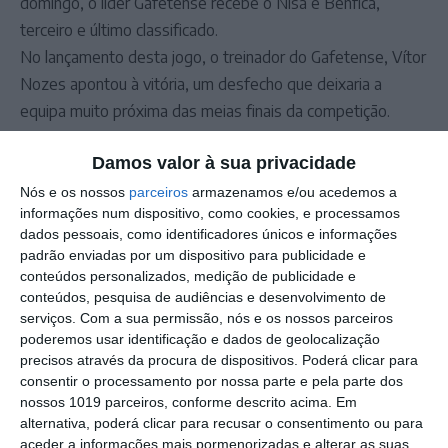
domingo, o líder Gafetense recebe o Nisa e Benfica,
terceiro e último classificado.
No lançamento desta jogo, o treinador do Gafetense, Vítor
Nozes apontou à vitória, um desfecho que deixaria a
equipa muito próxima das meias finais da competição.
Ouvido também pela Rádio Portalegre, o treinador do Nisa
Damos valor à sua privacidade
e Benfica, João Vitorino admitiu que a vitória é o único
resultado que interessa à sai equipa, que ainda não
Nós e os nossos
parceiros
armazenamos e/ou acedemos a
informações num dispositivo, como cookies, e processamos
pontuou nesta competição.
dados pessoais, como identificadores únicos e informações
A Série B é liderada pelo Gafetense com 3 pontos, os
padrão enviadas por um dispositivo para publicidade e
mesmos do segundo classificado Mosteirense que folga
conteúdos personalizados, medição de publicidade e
conteúdos, pesquisa de audiências e desenvolvimento de
nesta jornada. O Nisa e Benfica é terceiro e último ainda
serviços.
Com a sua permissão, nós e os nossos parceiros
sem pontos.
poderemos usar identificação e dados de geolocalização
Os jogos de sábado e domingo começam às 15:00. As
precisos através da procura de dispositivos. Poderá clicar para
partidas Portalegrense/Gavionenses e Gafetense/Nisa e
consentir o processamento por nossa parte e pela parte dos
nossos 1019 parceiros, conforme descrito acima. Em
Benfica tem relato na Rádio Portalegre.
alternativa, poderá clicar para recusar o consentimento ou para
aceder a informações mais pormenorizadas e alterar as suas