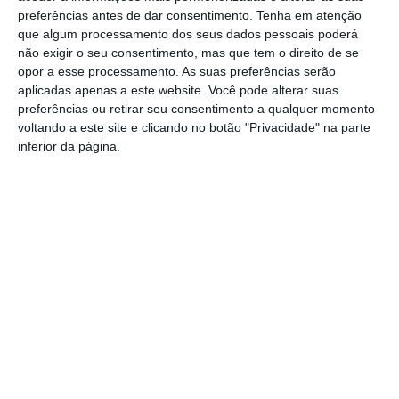
Outros Destaques
preferências antes de dar consentimento.
Tenha em atenção
que algum processamento dos seus dados pessoais poderá
Campo Maior/Festas do Povo: vídeo
não exigir o seu consentimento, mas que tem o direito de se
reportagem da noite da enramação
opor a esse processamento. As suas preferências serão
aplicadas apenas a este website. Você pode alterar suas
Eclipse transforma o dia em noite: DGS
preferências ou retirar seu consentimento a qualquer momento
alerta para riscos na visão
voltando a este site e clicando no botão "Privacidade" na parte
inferior da página.
Presidente da República diz que
Portugal precisa do exemplo de união
dado pelo povo de Campo Maior
Festas do Povo/a noite que não dorme:
enramação junta residentes e
visitantes em Campo Maior (c/foto
reportagem)
Volta a Portugal em Bicicleta: Rui
Oliveira defende Amarela na ligação
Beja-Elvas
Comissão de Cogestão do PNSSM
responde ao PS: relatórios existem e
foram entregues
PSP detém dois homens em Elvas por