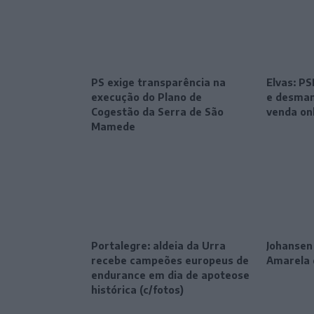
PS exige transparência na
Elvas: P
execução do Plano de
e desman
Cogestão da Serra de São
venda on
Mamede
Portalegre: aldeia da Urra
Johansen
recebe campeões europeus de
Amarela 
endurance em dia de apoteose
histórica (c/fotos)