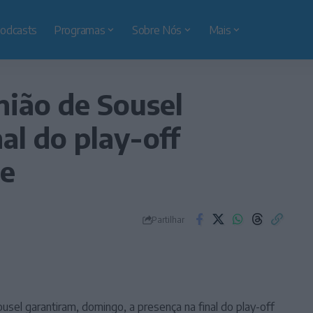
odcasts
Programas
Sobre Nós
Mais
nião de Sousel
al do play-off
re
Partilhar
sel garantiram, domingo, a presença na final do play-off