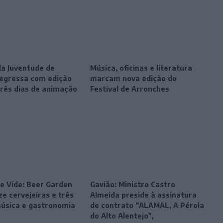
da Juventude de
Música, oficinas e literatura
egressa com edição
marcam nova edição do
três dias de animação
Festival de Arronches
e Vide: Beer Garden
Gavião: Ministro Castro
e cervejeiras e três
Almeida preside à assinatura
música e gastronomia
de contrato “ALAMAL, A Pérola
do Alto Alentejo”,