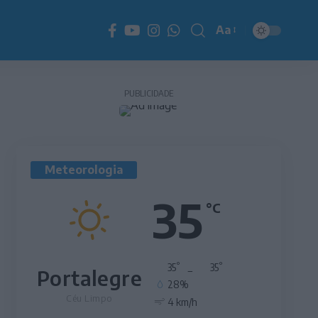
Aa
Redimensionador
de
fonte
PUBLICIDADE
Meteorologia
35
°C
°
°
35
_
35
Portalegre
28%
Céu Limpo
4 km/h