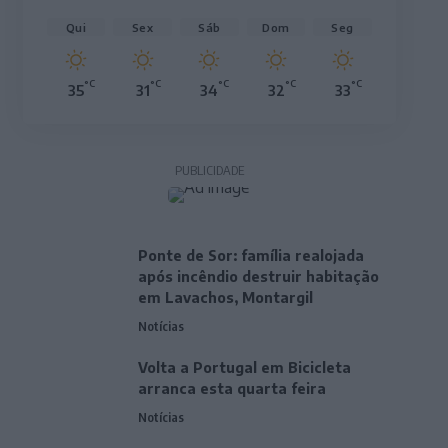
Qui
Sex
Sáb
Dom
Seg
°C
°C
°C
°C
°C
35
31
34
32
33
PUBLICIDADE
Ponte de Sor: família realojada
após incêndio destruir habitação
em Lavachos, Montargil
Notícias
Volta a Portugal em Bicicleta
arranca esta quarta feira
Notícias