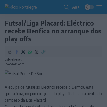
Aa
Redimensionador
de
Futsal/Liga Placard: Eléctrico
fonte
recebe Benfica no arranque dos
play offs
Gabriel Nunes
14-05-2026 09:59
A equipa de futsal do Eléctrico recebe o Benfica, esta
quinta feira, no primeiro jogo do play off de apuramento do
campeão da Liga Placard.
O segundo jogo da eliminatória, disputada à melhor de