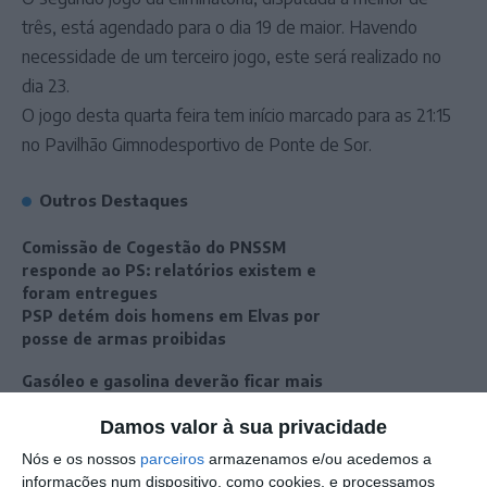
três, está agendado para o dia 19 de maior. Havendo
necessidade de um terceiro jogo, este será realizado no
dia 23.
O jogo desta quarta feira tem início marcado para as 21:15
no Pavilhão Gimnodesportivo de Ponte de Sor.
Outros Destaques
Comissão de Cogestão do PNSSM
responde ao PS: relatórios existem e
foram entregues
PSP detém dois homens em Elvas por
posse de armas proibidas
Gasóleo e gasolina deverão ficar mais
baratos na próxima semana
Damos valor à sua privacidade
Futsal: campeões distritais (séniores)
Nós e os nossos
parceiros
armazenamos e/ou acedemos a
voltam a ter subida direta aos
informações num dispositivo, como cookies, e processamos