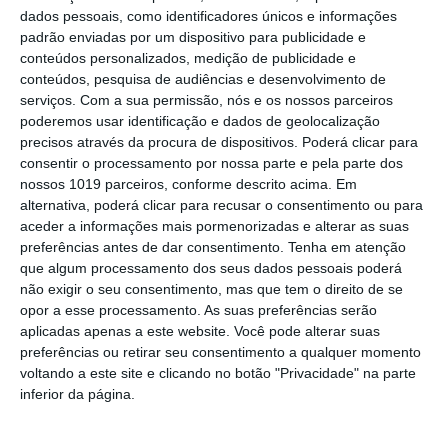
nacionais
dados pessoais, como identificadores únicos e informações
Crato: Vale do Peso volta a
padrão enviadas por um dispositivo para publicidade e
transformar-se na capital do gin
conteúdos personalizados, medição de publicidade e
artesanal
conteúdos, pesquisa de audiências e desenvolvimento de
Campo Maior: explosão de cores –
serviços.
Com a sua permissão, nós e os nossos parceiros
Festas do Povo regressam com meio
poderemos usar identificação e dados de geolocalização
milhão de visitantes à vista
precisos através da procura de dispositivos. Poderá clicar para
Exames nacionais: notas da 2.ª fase já
consentir o processamento por nossa parte e pela parte dos
estão a ser afixadas e reapreciações
nossos 1019 parceiros, conforme descrito acima. Em
devem chegar à tarde
alternativa, poderá clicar para recusar o consentimento ou para
Cinema: Festival Periferias abre esta
aceder a informações mais pormenorizadas e alterar as suas
sexta feira
preferências antes de dar consentimento.
Tenha em atenção
que algum processamento dos seus dados pessoais poderá
Volta a Portugal em Bicicleta: Francisco
não exigir o seu consentimento, mas que tem o direito de se
Campos vence primeira etapa – Rui
opor a esse processamento. As suas preferências serão
Oliveira é o novo Camisola Amarela
aplicadas apenas a este website. Você pode alterar suas
PS exige transparência na execução do
preferências ou retirar seu consentimento a qualquer momento
Plano de Cogestão da Serra de São
voltando a este site e clicando no botão "Privacidade" na parte
Mamede
inferior da página.
Elvas: PSP apreende 91 armas e
desmantela esquema de venda online