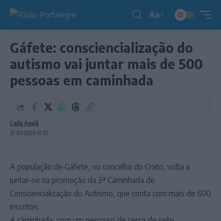
Aa
Redimensionador
de
Gáfete: consciencialização do
fonte
autismo vai juntar mais de 500
pessoas em caminhada
Carla Aguiã
31-03-2026 11:53
A população de Gáfete, no concelho do Crato, volta a
juntar-se na promoção da 3ª Caminhada de
Consciencialização do Autismo, que conta com mais de 500
inscritos.
A caminhada, com um percurso de cerca de sete