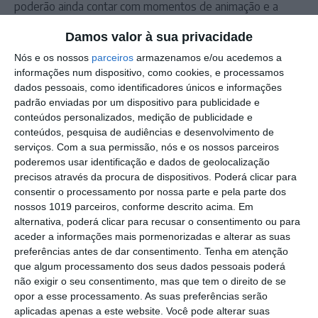
poderão ainda contar com momentos de animação e a
realização de workshops.
Damos valor à sua privacidade
Nós e os nossos
parceiros
armazenamos e/ou acedemos a
Outros Destaques
informações num dispositivo, como cookies, e processamos
dados pessoais, como identificadores únicos e informações
Presidente da República diz que
padrão enviadas por um dispositivo para publicidade e
Portugal precisa do exemplo de união
conteúdos personalizados, medição de publicidade e
dado pelo povo de Campo Maior
conteúdos, pesquisa de audiências e desenvolvimento de
Festas do Povo/a noite que não dorme:
serviços.
Com a sua permissão, nós e os nossos parceiros
enramação junta residentes e
poderemos usar identificação e dados de geolocalização
visitantes em Campo
precisos através da procura de dispositivos. Poderá clicar para
Maior (c/fotorreportagem)
consentir o processamento por nossa parte e pela parte dos
Volta a Portugal em Bicicleta: Rui
nossos 1019 parceiros, conforme descrito acima. Em
Oliveira defende Amarela na ligação
alternativa, poderá clicar para recusar o consentimento ou para
Beja-Elvas
aceder a informações mais pormenorizadas e alterar as suas
Comissão de Cogestão do PNSSM
preferências antes de dar consentimento.
Tenha em atenção
responde ao PS: relatórios existem e
que algum processamento dos seus dados pessoais poderá
foram entregues
não exigir o seu consentimento, mas que tem o direito de se
PSP detém dois homens em Elvas por
opor a esse processamento. As suas preferências serão
posse de armas proibidas
aplicadas apenas a este website. Você pode alterar suas