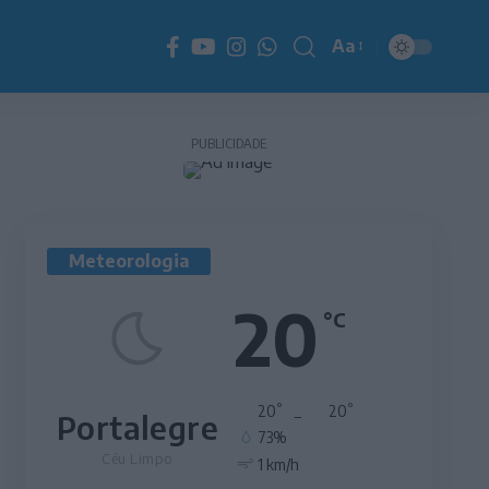
Aa
Redimensionador
de
fonte
PUBLICIDADE
Meteorologia
20
°C
°
°
20
_
20
Portalegre
73%
Céu Limpo
1 km/h