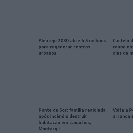
Alentejo 2030 abre 4,5 milhões
Castelo d
para regenerar centros
reúne onz
urbanos
dias de 
Ponte de Sor: família realojada
Volta a P
após incêndio destruir
arranca e
habitação em Lavachos,
Montargil