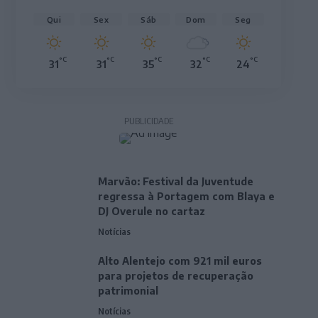
Qui
Sex
Sáb
Dom
Seg
°C
°C
°C
°C
°C
31
31
35
32
24
PUBLICIDADE
Marvão: Festival da Juventude
regressa à Portagem com Blaya e
DJ Overule no cartaz
Notícias
Alto Alentejo com 921 mil euros
para projetos de recuperação
patrimonial
Notícias