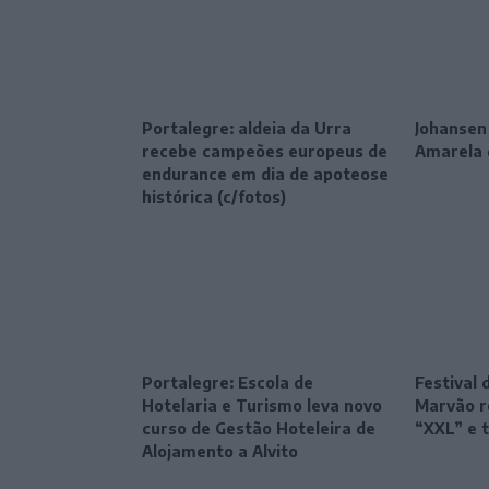
Portalegre: aldeia da Urra
Johansen
recebe campeões europeus de
Amarela 
endurance em dia de apoteose
histórica (c/fotos)
Portalegre: Escola de
Festival 
Hotelaria e Turismo leva novo
Marvão r
curso de Gestão Hoteleira de
“XXL” e 
Alojamento a Alvito