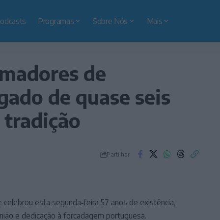
odcasts
Programas
Sobre Nós
Mais
Amadores de
egado de quase seis
 tradição
Partilhar
celebrou esta segunda‑feira 57 anos de existência,
união e dedicação à forcadagem portuguesa.