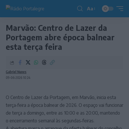
Aa
Redimensionador
de
Marvão: Centro de Lazer da
fonte
Portagem abre época balnear
esta terça feira
Gabriel Nunes
09-06-2026 10:24
O Centro de Lazer da Portagem, em Marvão, inicia esta
terça‑feira a época balnear de 2026. O espaço vai funcionar
de terça a domingo, entre as 10:00 e as 20:00, mantendo
o encerramento semanal às segundas‑feiras.
A abertura marca o arranque da oferta balnear do concelho