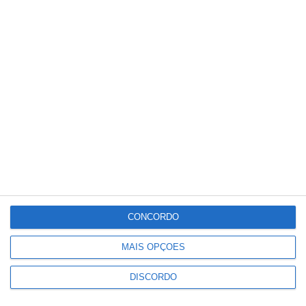
Meteorologia
20
°C
°
°
20
_
20
Portalegre
66%
Céu Limpo
1 km/h
Sex
Sáb
Dom
Seg
Ter
°C
°C
°C
°C
°C
34
32
32
33
30
CONCORDO
MAIS OPÇÕES
PUBLICIDADE
DISCORDO