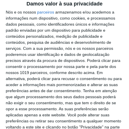
Outros Destaques
Damos valor à sua privacidade
Nós e os nossos
parceiros
armazenamos e/ou acedemos a
PS exige transparência na execução do
informações num dispositivo, como cookies, e processamos
Plano de Cogestão da Serra de São
dados pessoais, como identificadores únicos e informações
Mamede
padrão enviadas por um dispositivo para publicidade e
Elvas: PSP apreende 91 armas e
conteúdos personalizados, medição de publicidade e
desmantela esquema de venda online
conteúdos, pesquisa de audiências e desenvolvimento de
serviços.
Com a sua permissão, nós e os nossos parceiros
Gavião: Governo formaliza apoio à
poderemos usar identificação e dados de geolocalização
recuperação do Alamal
precisos através da procura de dispositivos. Poderá clicar para
consentir o processamento por nossa parte e pela parte dos
Portalegre: aldeia da Urra recebe
nossos 1019 parceiros, conforme descrito acima. Em
campeões europeus de endurance em
alternativa, poderá clicar para recusar o consentimento ou para
dia de apoteose histórica (c/fotos)
aceder a informações mais pormenorizadas e alterar as suas
Johansen é o primeiro Camisola
preferências antes de dar consentimento.
Tenha em atenção
Amarela da Volta a Portugal
que algum processamento dos seus dados pessoais poderá
Montargil: PJ investiga alegado
não exigir o seu consentimento, mas que tem o direito de se
desaparecimento de dinheiro após
opor a esse processamento. As suas preferências serão
incêndio em habitação
aplicadas apenas a este website. Você pode alterar suas
Portalegre: Escola de Hotelaria e
preferências ou retirar seu consentimento a qualquer momento
Turismo leva novo curso de Gestão
voltando a este site e clicando no botão "Privacidade" na parte