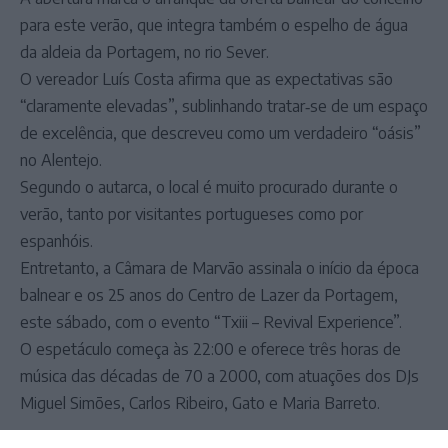
para este verão, que integra também o espelho de água
da aldeia da Portagem, no rio Sever.
O vereador Luís Costa afirma que as expectativas são
“claramente elevadas”, sublinhando tratar‑se de um espaço
de excelência, que descreveu como um verdadeiro “oásis”
no Alentejo.
Segundo o autarca, o local é muito procurado durante o
verão, tanto por visitantes portugueses como por
espanhóis.
Entretanto, a Câmara de Marvão assinala o início da época
balnear e os 25 anos do Centro de Lazer da Portagem,
este sábado, com o evento “Txiii – Revival Experience”.
O espetáculo começa às 22:00 e oferece três horas de
música das décadas de 70 a 2000, com atuações dos DJs
Miguel Simões, Carlos Ribeiro, Gato e Maria Barreto.