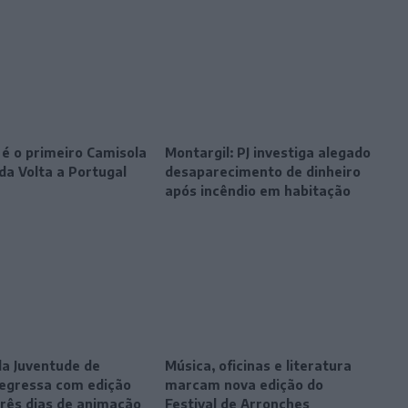
 é o primeiro Camisola
Montargil: PJ investiga alegado
da Volta a Portugal
desaparecimento de dinheiro
após incêndio em habitação
da Juventude de
Música, oficinas e literatura
egressa com edição
marcam nova edição do
três dias de animação
Festival de Arronches