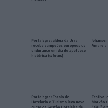
Portalegre: aldeia da Urra
Johansen
recebe campeões europeus de
Amarela 
endurance em dia de apoteose
histórica (c/fotos)
Portalegre: Escola de
Festival 
Hotelaria e Turismo leva novo
Marvão r
curso de Gestão Hoteleira de
“XXL” e 