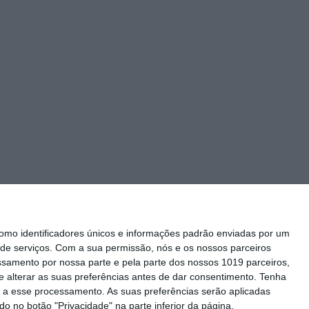
mo identificadores únicos e informações padrão enviadas por um
de serviços.
Com a sua permissão, nós e os nossos parceiros
essamento por nossa parte e pela parte dos nossos 1019 parceiros,
 alterar as suas preferências antes de dar consentimento.
Tenha
Siga-nos
 a esse processamento. As suas preferências serão aplicadas
o no botão "Privacidade" na parte inferior da página.