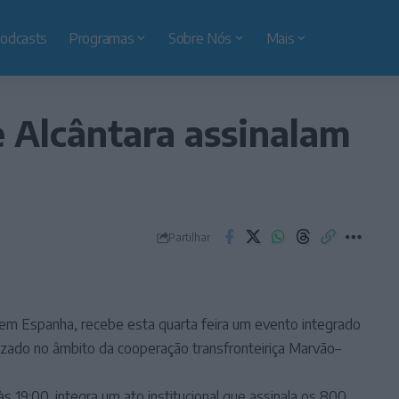
odcasts
Programas
Sobre Nós
Mais
 Alcântara assinalam
Partilhar
, em Espanha, recebe esta quarta feira um evento integrado
zado no âmbito da cooperação transfronteiriça Marvão–
às 19:00, integra um ato institucional que assinala os 800