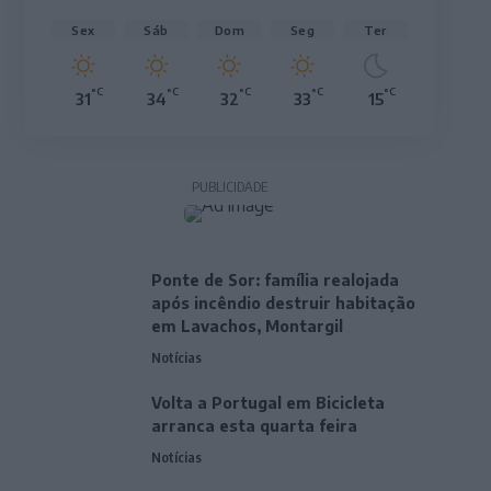
Sex
Sáb
Dom
Seg
Ter
°C
°C
°C
°C
°C
31
34
32
33
15
PUBLICIDADE
Ponte de Sor: família realojada
após incêndio destruir habitação
em Lavachos, Montargil
Notícias
Volta a Portugal em Bicicleta
arranca esta quarta feira
Notícias