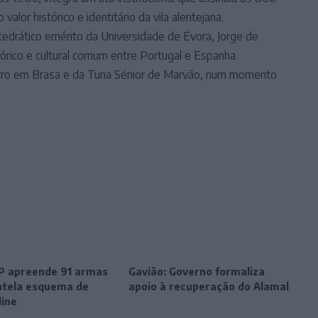
alor histórico e identitário da vila alentejana.
tedrático emérito da Universidade de Évora, Jorge de
tórico e cultural comum entre Portugal e Espanha.
erro em Brasa e da Tuna Sénior de Marvão, num momento
SP apreende 91 armas
Gavião: Governo formaliza
tela esquema de
apoio à recuperação do Alamal
line