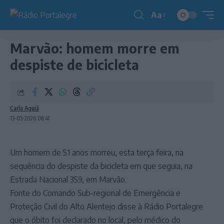
Aa
Redimensionador
de
Marvão: homem morre em
fonte
despiste de bicicleta
Carla Aguiã
13-05-2026 08:41
Um homem de 51 anos morreu, esta terça feira, na
sequência do despiste da bicicleta em que seguia, na
Estrada Nacional 359, em Marvão.
Fonte do Comando Sub-regional de Emergência e
Proteção Civil do Alto Alentejo disse à Rádio Portalegre
que o óbito foi declarado no local, pelo médico do