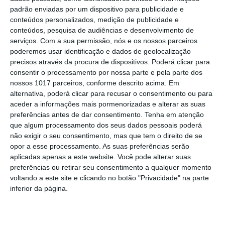
de animação
padrão enviadas por um dispositivo para publicidade e
Música, oficinas e literatura marcam
conteúdos personalizados, medição de publicidade e
nova edição do Festival de Arronches
conteúdos, pesquisa de audiências e desenvolvimento de
serviços.
Com a sua permissão, nós e os nossos parceiros
Alentejo 2030 abre 4,5 milhões para
poderemos usar identificação e dados de geolocalização
regenerar centros urbanos
precisos através da procura de dispositivos. Poderá clicar para
consentir o processamento por nossa parte e pela parte dos
Castelo de Vide: Beer Garden reúne
nossos 1017 parceiros, conforme descrito acima. Em
onze cervejeiras e três dias de música
alternativa, poderá clicar para recusar o consentimento ou para
e gastronomia
aceder a informações mais pormenorizadas e alterar as suas
Gavião: Ministro Castro Almeida preside
preferências antes de dar consentimento.
Tenha em atenção
à assinatura de contrato “ALAMAL, A
que algum processamento dos seus dados pessoais poderá
Pérola do Alto Alentejo”,
não exigir o seu consentimento, mas que tem o direito de se
Ponte de Sor: família realojada após
opor a esse processamento. As suas preferências serão
incêndio destruir habitação em
aplicadas apenas a este website. Você pode alterar suas
Lavachos, Montargil
preferências ou retirar seu consentimento a qualquer momento
Volta a Portugal em Bicicleta arranca
voltando a este site e clicando no botão "Privacidade" na parte
esta quarta feira
inferior da página.
Campo Maior: Grupo Nabeiro lança
homenagem inédita ao fundador da
Delta nas Festas do Povo