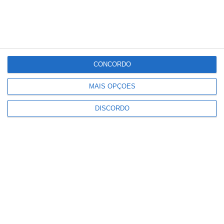
PUBLICIDADE
CONCORDO
Marvão: Festival da Juventude
regressa à Portagem com Blaya e
DJ Overule no cartaz
MAIS OPÇÕES
Notícias
DISCORDO
Alto Alentejo com 921 mil euros
para projetos de recuperação
patrimonial
Notícias
Festas do Povo: ULS ativa
“escudo” de saúde com posto
médico avançado e comando
conjunto
Notícias