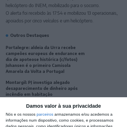
helicóptero do INEM, mobilizado para o socorro.
O alerta foi recebido às 17:54 e mobilizou 13 operacionais,
apoiados por cinco veículos e um helicóptero.
Outros Destaques
Portalegre: aldeia da Urra recebe
campeões europeus de endurance em
dia de apoteose histórica (c/fotos)
Johansen é o primeiro Camisola
Amarela da Volta a Portugal
Montargil: PJ investiga alegado
desaparecimento de dinheiro após
incêndio em habitação
Portalegre: Escola de Hotelaria e
Damos valor à sua privacidade
Turismo leva novo curso de Gestão
Hoteleira de Alojamento a Alvito
Nós e os nossos
parceiros
armazenamos e/ou acedemos a
Festival da Juventude de Marvão
informações num dispositivo, como cookies, e processamos
regressa com edição “XXL” e três dias
dados pessoais, como identificadores únicos e informações