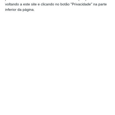
Exames nacionais: notas da 2.ª fase já
voltando a este site e clicando no botão "Privacidade" na parte
estão a ser afixadas e reapreciações
inferior da página.
devem chegar à tarde
Cinema: Festival Periferias abre esta
sexta feira
Volta a Portugal em Bicicleta: Francisco
Campos vence primeira etapa – Rui
Oliveira é o novo Camisola Amarela
PS exige transparência na execução do
Plano de Cogestão da Serra de São
Mamede
Elvas: PSP apreende 91 armas e
desmantela esquema de venda online
Gavião: Governo formaliza apoio à
recuperação do Alamal
PUBLICIDADE