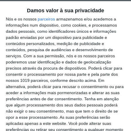
Damos valor à sua privacidade
Outros Destaques
Nós e os nossos
parceiros
armazenamos e/ou acedemos a
Comissão de Cogestão do PNSSM
informações num dispositivo, como cookies, e processamos
responde ao PS: relatórios existem e
dados pessoais, como identificadores únicos e informações
foram entregues
padrão enviadas por um dispositivo para publicidade e
PSP detém dois homens em Elvas por
conteúdos personalizados, medição de publicidade e
posse de armas proibidas
conteúdos, pesquisa de audiências e desenvolvimento de
serviços.
Com a sua permissão, nós e os nossos parceiros
Gasóleo e gasolina deverão ficar mais
poderemos usar identificação e dados de geolocalização
baratos na próxima semana
precisos através da procura de dispositivos. Poderá clicar para
consentir o processamento por nossa parte e pela parte dos
Futsal: campeões distritais (séniores)
nossos 1019 parceiros, conforme descrito acima. Em
voltam a ter subida direta aos
alternativa, poderá clicar para recusar o consentimento ou para
nacionais
aceder a informações mais pormenorizadas e alterar as suas
Crato: Vale do Peso volta a
preferências antes de dar consentimento.
Tenha em atenção
transformar-se na capital do gin
que algum processamento dos seus dados pessoais poderá
artesanal
não exigir o seu consentimento, mas que tem o direito de se
Campo Maior: explosão de cores –
opor a esse processamento. As suas preferências serão
Festas do Povo regressam com meio
aplicadas apenas a este website. Você pode alterar suas
milhão de visitantes à vista
preferências ou retirar seu consentimento a qualquer momento