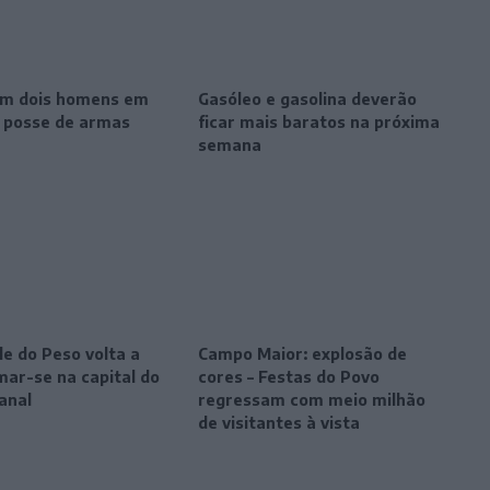
m dois homens em
Gasóleo e gasolina deverão
r posse de armas
ficar mais baratos na próxima
semana
le do Peso volta a
Campo Maior: explosão de
mar-se na capital do
cores – Festas do Povo
anal
regressam com meio milhão
de visitantes à vista