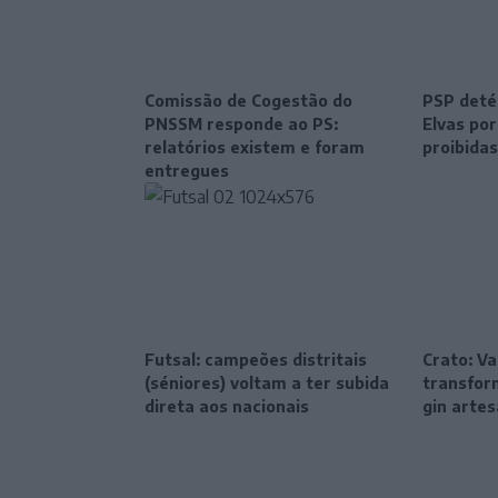
Comissão de Cogestão do
PSP deté
PNSSM responde ao PS:
Elvas po
relatórios existem e foram
proibidas
entregues
Futsal: campeões distritais
Crato: Va
(séniores) voltam a ter subida
transfor
direta aos nacionais
gin artes