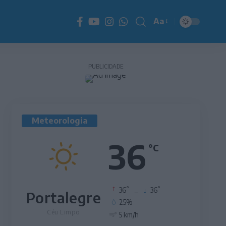
Aa
Redimensionador
de
fonte
PUBLICIDADE
Meteorologia
36
°C
°
°
36
_
36
Portalegre
25%
Céu Limpo
5 km/h