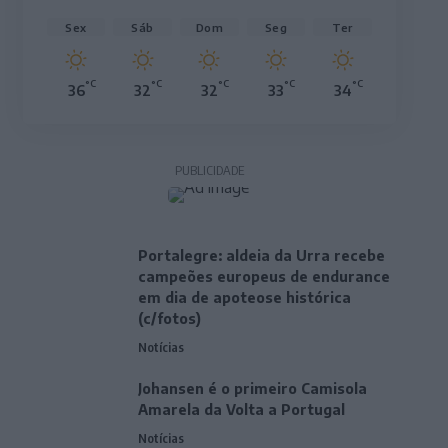
Sex
Sáb
Dom
Seg
Ter
°C
°C
°C
°C
°C
36
32
32
33
34
PUBLICIDADE
Portalegre: aldeia da Urra recebe
campeões europeus de endurance
em dia de apoteose histórica
(c/fotos)
Notícias
Johansen é o primeiro Camisola
Amarela da Volta a Portugal
Notícias