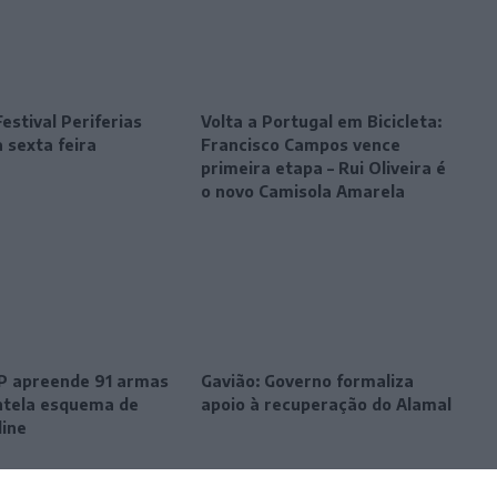
estival Periferias
Volta a Portugal em Bicicleta:
 sexta feira
Francisco Campos vence
primeira etapa – Rui Oliveira é
o novo Camisola Amarela
SP apreende 91 armas
Gavião: Governo formaliza
tela esquema de
apoio à recuperação do Alamal
line