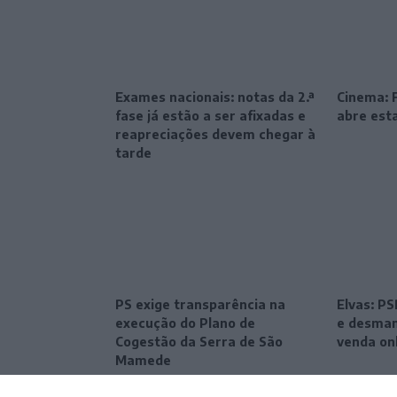
Exames nacionais: notas da 2.ª
Cinema: F
fase já estão a ser afixadas e
abre esta
reapreciações devem chegar à
tarde
PS exige transparência na
Elvas: P
execução do Plano de
e desman
Cogestão da Serra de São
venda on
Mamede