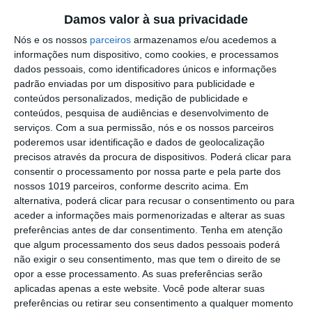
Outros Destaques
Damos valor à sua privacidade
Comissão de Cogestão do PNSSM
Nós e os nossos
parceiros
armazenamos e/ou acedemos a
responde ao PS: relatórios existem e
informações num dispositivo, como cookies, e processamos
foram entregues
dados pessoais, como identificadores únicos e informações
PSP detém dois homens em Elvas por
padrão enviadas por um dispositivo para publicidade e
posse de armas proibidas
conteúdos personalizados, medição de publicidade e
conteúdos, pesquisa de audiências e desenvolvimento de
Gasóleo e gasolina deverão ficar mais
serviços.
Com a sua permissão, nós e os nossos parceiros
baratos na próxima semana
poderemos usar identificação e dados de geolocalização
precisos através da procura de dispositivos. Poderá clicar para
Futsal: campeões distritais (séniores)
consentir o processamento por nossa parte e pela parte dos
voltam a ter subida direta aos
nossos 1019 parceiros, conforme descrito acima. Em
nacionais
alternativa, poderá clicar para recusar o consentimento ou para
Crato: Vale do Peso volta a
aceder a informações mais pormenorizadas e alterar as suas
transformar-se na capital do gin
preferências antes de dar consentimento.
Tenha em atenção
artesanal
que algum processamento dos seus dados pessoais poderá
Campo Maior: explosão de cores –
não exigir o seu consentimento, mas que tem o direito de se
Festas do Povo regressam com meio
opor a esse processamento. As suas preferências serão
milhão de visitantes à vista
aplicadas apenas a este website. Você pode alterar suas
Exames nacionais: notas da 2.ª fase já
preferências ou retirar seu consentimento a qualquer momento