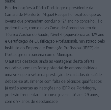
saúde.
Em declarações à Rádio Portalegre o presidente da
Câmara de Monforte, Miguel Rasquinho, explicou que os
jovens que pretendam concluir o 12ª ano no concelho, já o
podem fazer, com o novo Curso de Aprendizagem de
Técnico Auxiliar de Saúde, Nível 4 (equivalência ao 12º ano
e Certificação de Qualificação Profissional), ministrado pelo
Instituto do Emprego e Formação Profissioal (IEFP) de
Portalegre em parceria com o Município.
O autarca destacou ainda as vantagens desta oferta
educativa, com um forte potencial de empregabilidade,
uma vez que o setor da prestação de cuidados de saúde
debate-se atualmente com falta de técnicos qualificados.
Já estão abertas as inscrições no IEFP de Portalegre,
poderão frequentar este curso jovens até aos 29 anos,
com o 9º anos de escolaridade.