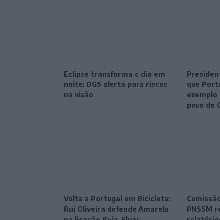
Eclipse transforma o dia em
President
noite: DGS alerta para riscos
que Port
na visão
exemplo 
povo de 
Volta a Portugal em Bicicleta:
Comissão
Rui Oliveira defende Amarela
PNSSM re
na ligação Beja-Elvas
relatóri