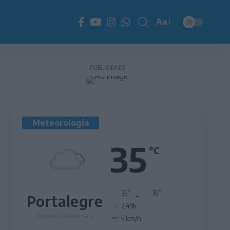
Aa
Redimensionador
de
fonte
PUBLICIDADE
Meteorologia
35
°C
°
°
35
_
35
Portalegre
24%
Nuvens Dispersas
5 km/h