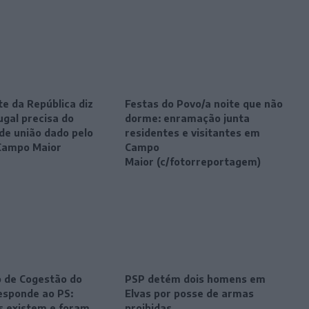
e da República diz
Festas do Povo/a noite que não
ugal precisa do
dorme: enramação junta
de união dado pelo
residentes e visitantes em
Campo Maior
Campo
Maior (c/fotorreportagem)
 de Cogestão do
PSP detém dois homens em
sponde ao PS:
Elvas por posse de armas
os existem e foram
proibidas