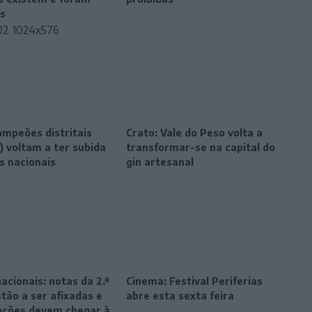
s
ampeões distritais
Crato: Vale do Peso volta a
) voltam a ter subida
transformar-se na capital do
s nacionais
gin artesanal
cionais: notas da 2.ª
Cinema: Festival Periferias
stão a ser afixadas e
abre esta sexta feira
ações devem chegar à