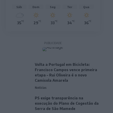
Sáb
Dom
Seg
Ter
Qua
°C
°C
°C
°C
°C
35
29
33
34
36
PUBLICIDADE
Volta a Portugal em Bicicleta:
Francisco Campos vence primeira
etapa – Rui Oliveira é o novo
Camisola Amarela
Notícias
PS exige transparência na
execução do Plano de Cogestão da
Serra de São Mamede