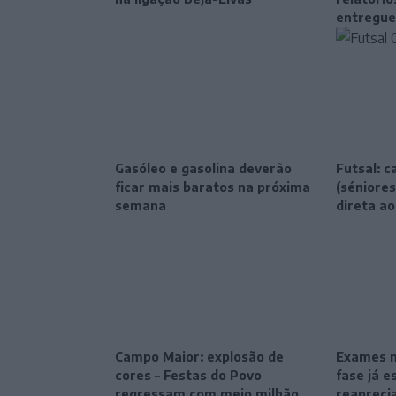
entregue
Gasóleo e gasolina deverão
Futsal: c
ficar mais baratos na próxima
(séniores
semana
direta ao
Campo Maior: explosão de
Exames na
cores – Festas do Povo
fase já e
regressam com meio milhão
reapreci