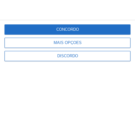
°
°
27
_
27
Portalegre
50%
CONCORDO
Céu Limpo
4 km/h
MAIS OPÇÕES
Qui
Sex
Sáb
Dom
Seg
DISCORDO
°C
°C
°C
°C
°C
27
31
34
32
33
PUBLICIDADE
Ponte de Sor: família realojada
após incêndio destruir habitação
em Lavachos, Montargil
Notícias