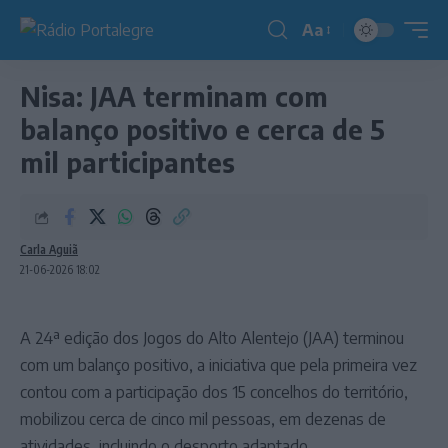
Aa
Redimensionador
de
Nisa: JAA terminam com
fonte
balanço positivo e cerca de 5
mil participantes
Carla Aguiã
21-06-2026 18:02
A 24ª edição dos Jogos do Alto Alentejo (JAA) terminou
com um balanço positivo, a iniciativa que pela primeira vez
contou com a participação dos 15 concelhos do território,
mobilizou cerca de cinco mil pessoas, em dezenas de
atividades, incluindo o desporto adaptado.