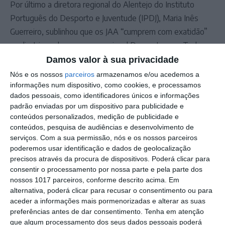
Por último a diretora regional do Alentejo do Instituto
Português do Desporto e Juventude (IPDJ), Maria Inês
Guerreiro, sublinhou que os JAA “cumprem com exatidão”
as diretrizes do programa nacional Desporto para Todos.
Damos valor à sua privacidade
A 24ª edição dos JAA, iniciativa promovida pela CIMAA em
Nós e os nossos
parceiros
armazenamos e/ou acedemos a
informações num dispositivo, como cookies, e processamos
parceria com os municípios, começou em março, em Campo
dados pessoais, como identificadores únicos e informações
Maior e terminou, este domingo, em Nisa.
padrão enviadas por um dispositivo para publicidade e
O evento tem como principais objetivos a promoção da
conteúdos personalizados, medição de publicidade e
atividade física, do convívio intergeracional e da coesão
conteúdos, pesquisa de audiências e desenvolvimento de
serviços.
Com a sua permissão, nós e os nossos parceiros
territorial no Alto Alentejo.
poderemos usar identificação e dados de geolocalização
precisos através da procura de dispositivos. Poderá clicar para
consentir o processamento por nossa parte e pela parte dos
Outros Destaques
nossos 1017 parceiros, conforme descrito acima. Em
alternativa, poderá clicar para recusar o consentimento ou para
aceder a informações mais pormenorizadas e alterar as suas
PS exige transparência na execução do
preferências antes de dar consentimento.
Tenha em atenção
Plano de Cogestão da Serra de São
que algum processamento dos seus dados pessoais poderá
Mamede