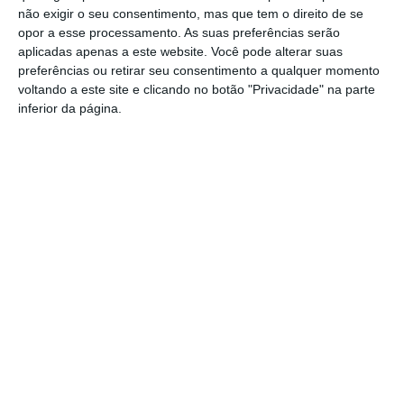
não exigir o seu consentimento, mas que tem o direito de se
Elvas: PSP apreende 91 armas e
opor a esse processamento. As suas preferências serão
desmantela esquema de venda online
aplicadas apenas a este website. Você pode alterar suas
Gavião: Governo formaliza apoio à
preferências ou retirar seu consentimento a qualquer momento
recuperação do Alamal
voltando a este site e clicando no botão "Privacidade" na parte
inferior da página.
Portalegre: aldeia da Urra recebe
campeões europeus de endurance em
dia de apoteose histórica (c/fotos)
Johansen é o primeiro Camisola
Amarela da Volta a Portugal
Montargil: PJ investiga alegado
desaparecimento de dinheiro após
incêndio em habitação
Portalegre: Escola de Hotelaria e
Turismo leva novo curso de Gestão
Hoteleira de Alojamento a Alvito
Festival da Juventude de Marvão
regressa com edição “XXL” e três dias
de animação
Música, oficinas e literatura marcam