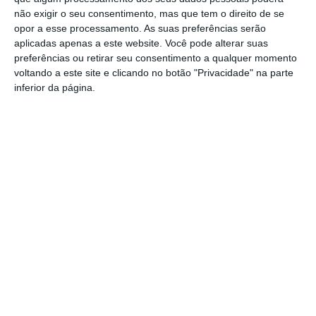
posse de armas proibidas
não exigir o seu consentimento, mas que tem o direito de se
opor a esse processamento. As suas preferências serão
Gasóleo e gasolina deverão ficar mais
aplicadas apenas a este website. Você pode alterar suas
baratos na próxima semana
preferências ou retirar seu consentimento a qualquer momento
voltando a este site e clicando no botão "Privacidade" na parte
Futsal: campeões distritais (séniores)
inferior da página.
voltam a ter subida direta aos
nacionais
Crato: Vale do Peso volta a
transformar-se na capital do gin
artesanal
Campo Maior: explosão de cores –
Festas do Povo regressam com meio
milhão de visitantes à vista
Exames nacionais: notas da 2.ª fase já
estão a ser afixadas e reapreciações
devem chegar à tarde
Cinema: Festival Periferias abre esta
sexta feira
Volta a Portugal em Bicicleta: Francisco
Campos vence primeira etapa – Rui