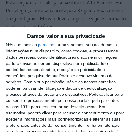
Esta terça‑feira, o calor já se verifica no Alto Alentejo. Em
Portalegre, a previsão aponta para 37 graus. Elvas deverá
atingir 40 graus. Marvão deverá registar 35 graus, acima do
habitual para esta época.
Quanto às temperaturas mínimas, são esperados 22 graus
Damos valor à sua privacidade
esta terça‑feira em Portalegre, prevendo‑se que nos
Nós e os nossos
parceiros
armazenamos e/ou acedemos a
próximos dias os valores noturnos possam aproximar‑se
informações num dispositivo, como cookies, e processamos
dados pessoais, como identificadores únicos e informações
dos 28 graus.
padrão enviadas por um dispositivo para publicidade e
As autoridades recomendam atenção à hidratação,
conteúdos personalizados, medição de publicidade e
limitação de esforços ao ar livre e proteção dos grupos
conteúdos, pesquisa de audiências e desenvolvimento de
mais vulneráveis durante esta onda de calor.
serviços.
Com a sua permissão, nós e os nossos parceiros
poderemos usar identificação e dados de geolocalização
precisos através da procura de dispositivos. Poderá clicar para
Outros Destaques
consentir o processamento por nossa parte e pela parte dos
nossos 1019 parceiros, conforme descrito acima. Em
Comissão de Cogestão do PNSSM
alternativa, poderá clicar para recusar o consentimento ou para
responde ao PS: relatórios existem e
aceder a informações mais pormenorizadas e alterar as suas
foram entregues
preferências antes de dar consentimento.
Tenha em atenção
PSP detém dois homens em Elvas por
que algum processamento dos seus dados pessoais poderá