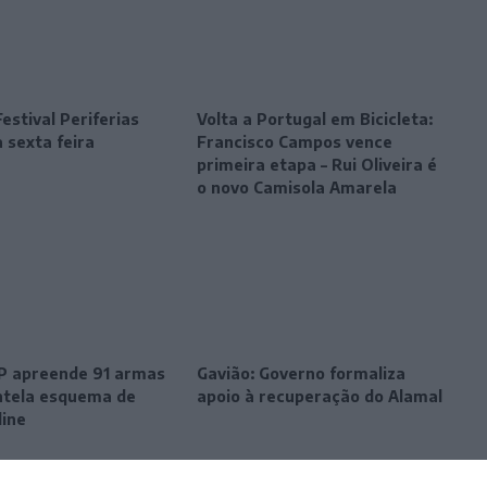
estival Periferias
Volta a Portugal em Bicicleta:
 sexta feira
Francisco Campos vence
primeira etapa – Rui Oliveira é
o novo Camisola Amarela
SP apreende 91 armas
Gavião: Governo formaliza
tela esquema de
apoio à recuperação do Alamal
line