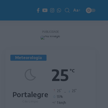
Aa
Redimensionador
de
fonte
PUBLICIDADE
Meteorologia
25
°C
°
°
25
_
25
Portalegre
55%
Céu Limpo
1 km/h