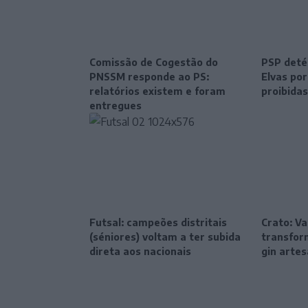
Comissão de Cogestão do
PSP deté
PNSSM responde ao PS:
Elvas po
relatórios existem e foram
proibidas
entregues
Futsal: campeões distritais
Crato: Va
(séniores) voltam a ter subida
transfor
direta aos nacionais
gin artes