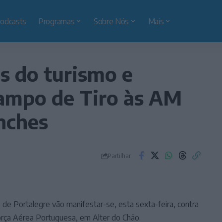
odcasts
Programas
Sobre Nós
Mais
os do turismo e
Campo de Tiro às AM
nches
Partilhar
 de Portalegre vão manifestar-se, esta sexta-feira, contra
orça Aérea Portuguesa, em Alter do Chão.