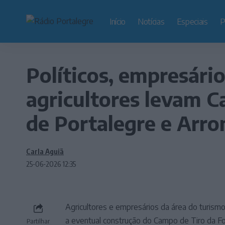
Início
Notícias
Especiais
P
Políticos, empresári
agricultores levam 
de Portalegre e Arro
Carla Aguiã
25-06-2026 12:35
Agricultores e empresários da área do turismo
a eventual construção do Campo de Tiro da F
Partilhar