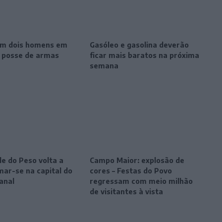
m dois homens em
Gasóleo e gasolina deverão
r posse de armas
ficar mais baratos na próxima
semana
le do Peso volta a
Campo Maior: explosão de
mar-se na capital do
cores – Festas do Povo
anal
regressam com meio milhão
de visitantes à vista