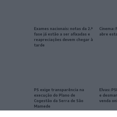
Exames nacionais: notas da 2.ª
Cinema: F
fase já estão a ser afixadas e
abre esta
reapreciações devem chegar à
tarde
PS exige transparência na
Elvas: P
execução do Plano de
e desman
Cogestão da Serra de São
venda on
Mamede