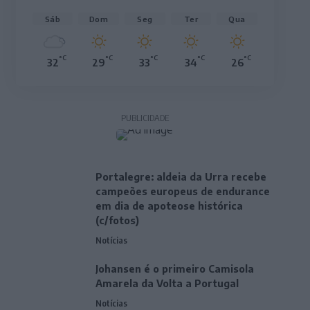
Sáb
Dom
Seg
Ter
Qua
°C
°C
°C
°C
°C
32
29
33
34
26
PUBLICIDADE
Portalegre: aldeia da Urra recebe
campeões europeus de endurance
em dia de apoteose histórica
(c/fotos)
Notícias
Johansen é o primeiro Camisola
Amarela da Volta a Portugal
Notícias