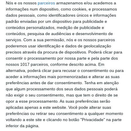
Elvas: PSP apreende 91 armas e
Nós e os nossos
parceiros
armazenamos e/ou acedemos a
desmantela esquema de venda online
informações num dispositivo, como cookies, e processamos
dados pessoais, como identificadores únicos e informações
Gavião: Governo formaliza apoio à
padrão enviadas por um dispositivo para publicidade e
recuperação do Alamal
conteúdos personalizados, medição de publicidade e
conteúdos, pesquisa de audiências e desenvolvimento de
Portalegre: aldeia da Urra recebe
serviços.
Com a sua permissão, nós e os nossos parceiros
campeões europeus de endurance em
poderemos usar identificação e dados de geolocalização
dia de apoteose histórica (c/fotos)
precisos através da procura de dispositivos. Poderá clicar para
Johansen é o primeiro Camisola
consentir o processamento por nossa parte e pela parte dos
Amarela da Volta a Portugal
nossos 1017 parceiros, conforme descrito acima. Em
alternativa, poderá clicar para recusar o consentimento ou para
Montargil: PJ investiga alegado
aceder a informações mais pormenorizadas e alterar as suas
desaparecimento de dinheiro após
preferências antes de dar consentimento.
Tenha em atenção
incêndio em habitação
que algum processamento dos seus dados pessoais poderá
Portalegre: Escola de Hotelaria e
não exigir o seu consentimento, mas que tem o direito de se
Turismo leva novo curso de Gestão
opor a esse processamento. As suas preferências serão
Hoteleira de Alojamento a Alvito
aplicadas apenas a este website. Você pode alterar suas
Festival da Juventude de Marvão
preferências ou retirar seu consentimento a qualquer momento
regressa com edição “XXL” e três dias
voltando a este site e clicando no botão "Privacidade" na parte
de animação
inferior da página.
Música, oficinas e literatura marcam