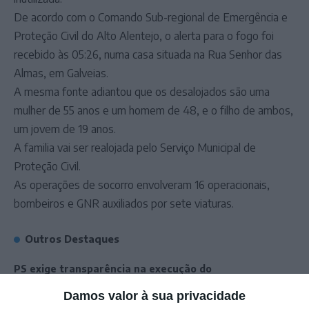
De acordo com o Comando Sub-regional de Emergência e
Proteção Civil do Alto Alentejo, o alerta para o fogo foi
recebido às 05:26, numa casa situada na Rua Senhor das
Almas, em Galveias.
A mesma fonte adiantou que os desalojados são uma
mulher de 55 anos e um homem de 48, e o filho de ambos,
um jovem de 19 anos.
A familia vai ser realojada pelo Serviço Municipal de
Proteção Civil.
As operações de socorro envolveram 16 operacionais,
bombeiros e GNR auxiliados por sete viaturas.
Outros Destaques
PS exige transparência na execução do
Plano de Cogestão da Serra de São
Damos valor à sua privacidade
Mamede