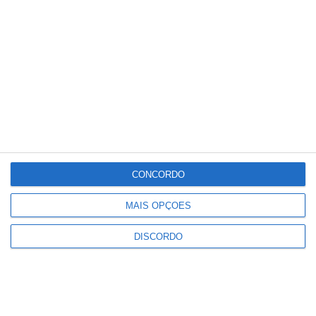
°
°
35
_
35
Portalegre
27%
Céu Limpo
3 km/h
Qui
Sex
Sáb
Dom
Seg
°C
°C
°C
°C
°C
35
31
34
32
33
CONCORDO
PUBLICIDADE
MAIS OPÇÕES
DISCORDO
Ponte de Sor: família realojada
após incêndio destruir habitação
em Lavachos, Montargil
Notícias