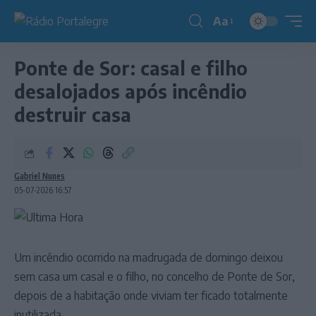
Aa
Redimensionador
de
Ponte de Sor: casal e filho
fonte
desalojados após incêndio
destruir casa
Gabriel Nunes
05-07-2026 16:57
Um incêndio ocorrido na madrugada de domingo deixou
sem casa um casal e o filho, no concelho de Ponte de Sor,
depois de a habitação onde viviam ter ficado totalmente
inutilizada.